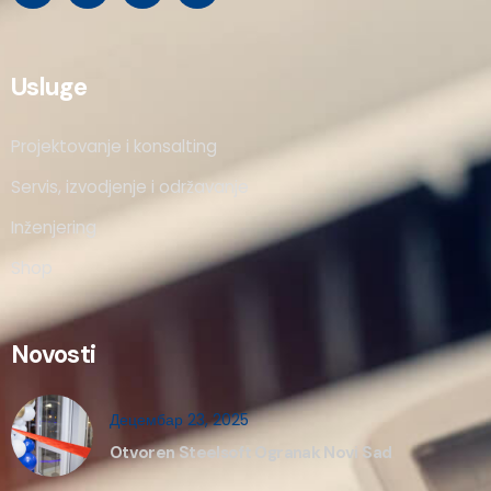
Usluge
Projektovanje i konsalting
Servis, izvodjenje i održavanje
Inženjering
Shop
Novosti
Децембар 23, 2025
Otvoren Steelsoft Ogranak Novi Sad