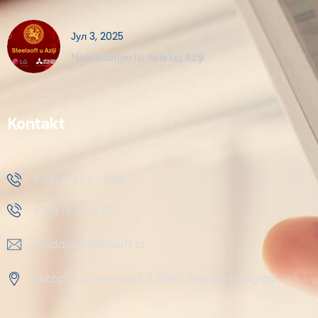
Јул 3, 2025
Naši inženjeri u dalekoj Aziji
Kontakt
+ 381 11 37 57 555
+ 381 18 41 51 230
prodaja@steelsoft.rs
Autoput za Novi Sad 71 11080, Zemun-Beograd