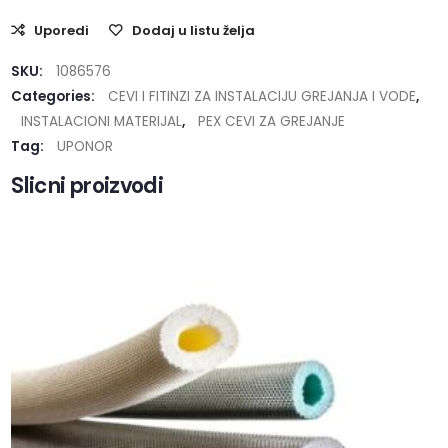
Uporedi
Dodaj u listu želja
SKU:
1086576
Categories:
CEVI I FITINZI ZA INSTALACIJU GREJANJA I VODE
,
INSTALACIONI MATERIJAL
,
PEX CEVI ZA GREJANJE
Tag:
UPONOR
Slicni proizvodi