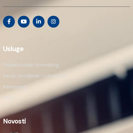
Usluge
Projektovanje i konsalting
Servis, izvodjenje i održavanje
Inženjering
Shop
Novosti