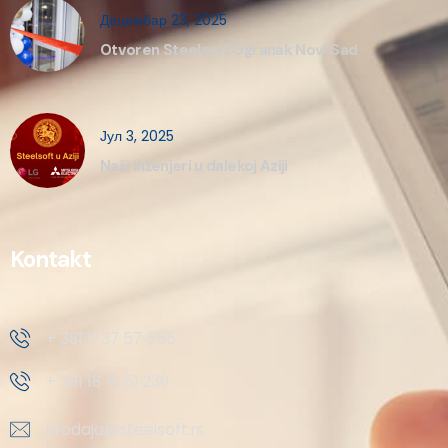
Децембар 23, 2025
Otvoren Steelsoft Ogranak Novi Sad
Јул 3, 2025
Naši inženjeri u dalekoj Aziji
Kontakt
+ 381 11 37 57 555
+ 381 18 41 51 230
prodaja@steelsoft.rs