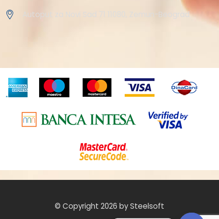
Autoput za Novi Sad 71 11080, Zemun-Beograd
© Copyright 2026 by Steelsoft