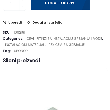
DODAJ U KORPU
Uporedi
Dodaj u listu želja
SKU:
1062181
Categories:
CEVI I FITINZI ZA INSTALACIJU GREJANJA I VODE
,
INSTALACIONI MATERIJAL
,
PEX CEVI ZA GREJANJE
Tag:
UPONOR
Slicni proizvodi