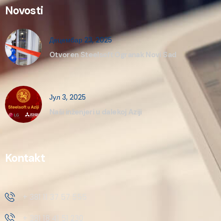
Novosti
Децембар 23, 2025
Otvoren Steelsoft Ogranak Novi Sad
Јул 3, 2025
Naši inženjeri u dalekoj Aziji
Kontakt
+ 381 11 37 57 555
+ 381 18 41 51 230