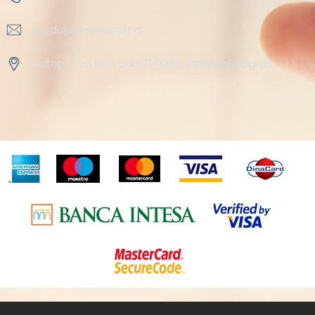
prodaja@steelsoft.rs
Autoput za Novi Sad 71 11080, Zemun-Beograd