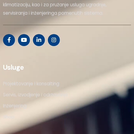
klimatizaciju, kao i za pružanje usluga ugradnje,
servisiranja i inženjeringa pomenutih sistema.
Usluge
Projektovanje i konsalting
Servis, izvodjenje i održavanje
Inženjering
Shop