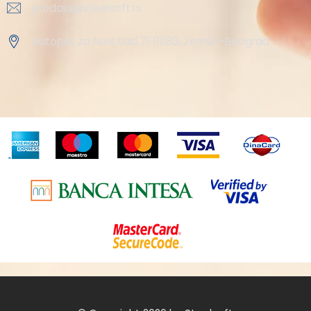
prodaja@steelsoft.rs
Autoput za Novi Sad 71 11080, Zemun-Beograd