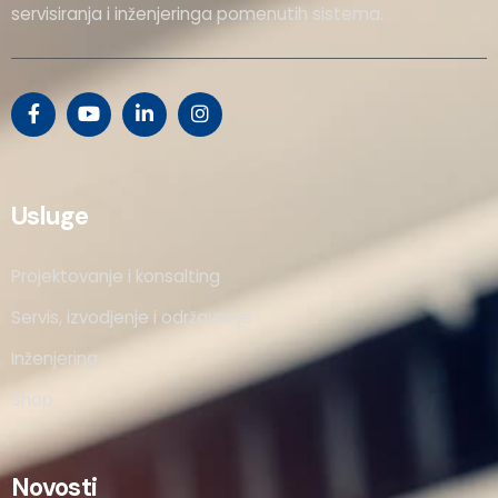
servisiranja i inženjeringa pomenutih sistema.
Usluge
Projektovanje i konsalting
Servis, izvodjenje i održavanje
Inženjering
Shop
Novosti