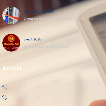
Децембар 23, 2025
Otvoren Steelsoft Ogranak Novi Sad
Јул 3, 2025
Naši inženjeri u dalekoj Aziji
Kontakt
+ 381 11 37 57 555
+ 381 18 41 51 230