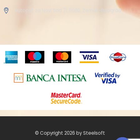
Autoput za Novi Sad 71 11080, Zemun-Beograd
© Copyright 2026 by Steelsoft