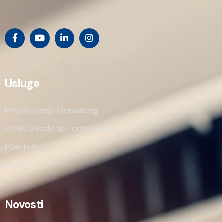
Usluge
Projektovanje i konsalting
Servis, izvodjenje i održavanje
Inženjering
Shop
Novosti