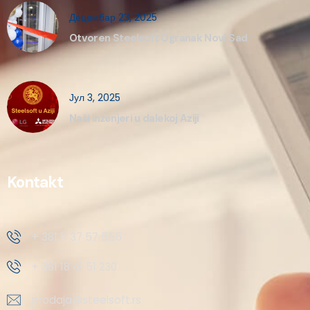
Децембар 23, 2025
Otvoren Steelsoft Ogranak Novi Sad
Јул 3, 2025
Naši inženjeri u dalekoj Aziji
Kontakt
+ 381 11 37 57 555
+ 381 18 41 51 230
prodaja@steelsoft.rs