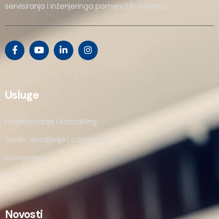
servisiranja i inženjeringa pomenutih sistema.
Usluge
Projektovanje i konsalting
Servis, izvodjenje i održavanje
Inženjering
Shop
Novosti