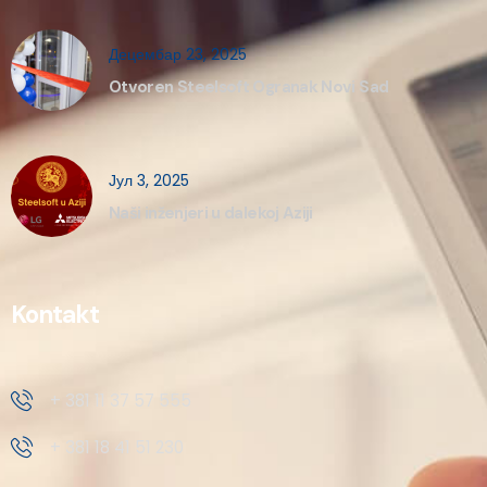
Децембар 23, 2025
Otvoren Steelsoft Ogranak Novi Sad
Јул 3, 2025
Naši inženjeri u dalekoj Aziji
Kontakt
+ 381 11 37 57 555
+ 381 18 41 51 230