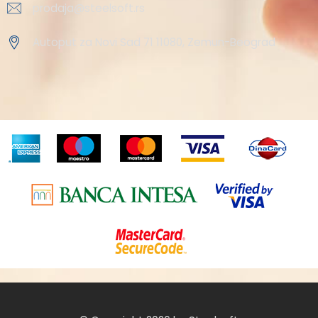
prodaja@steelsoft.rs
Autoput za Novi Sad 71 11080, Zemun-Beograd