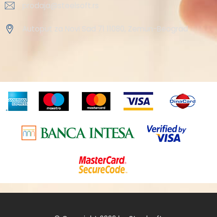
prodaja@steelsoft.rs
Autoput za Novi Sad 71 11080, Zemun-Beograd