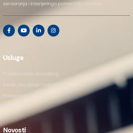
servisiranja i inženjeringa pomenutih sistema.
Usluge
Projektovanje i konsalting
Servis, izvodjenje i održavanje
Inženjering
Shop
Novosti