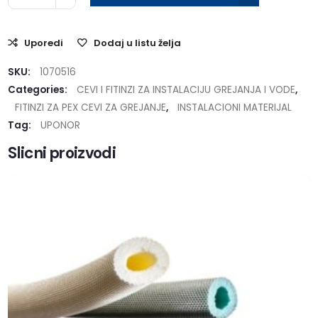
Uporedi
Dodaj u listu želja
SKU:
1070516
Categories:
CEVI I FITINZI ZA INSTALACIJU GREJANJA I VODE
,
FITINZI ZA PEX CEVI ZA GREJANJE
,
INSTALACIONI MATERIJAL
Tag:
UPONOR
Slicni proizvodi