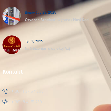
Децембар 23, 2025
Otvoren Steelsoft Ogranak Novi Sad
Јул 3, 2025
Naši inženjeri u dalekoj Aziji
Kontakt
+ 381 11 37 57 555
+ 381 18 41 51 230