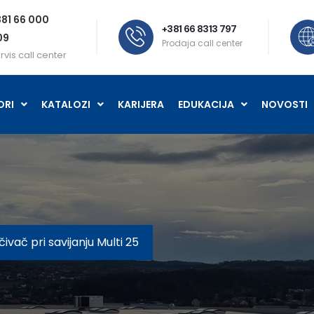
81 66 000
+381 66 8313 797
09
Prodaja call center
rvis call center
ORI
KATALOZI
KARIJERA
EDUKACIJA
NOVOSTI
ivač pri savijanju Multi 25