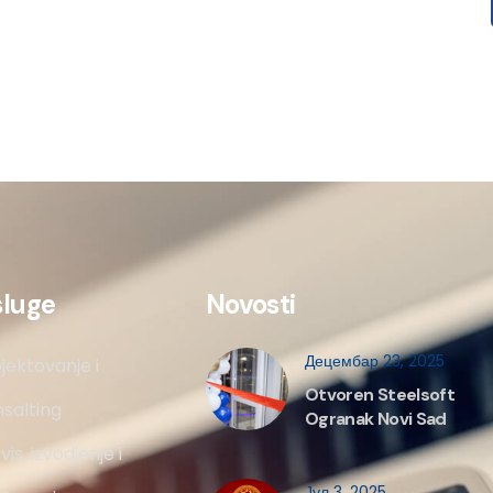
sluge
Novosti
Децембар 23, 2025
jektovanje i
Otvoren Steelsoft
salting
Ogranak Novi Sad
vis, izvodjenje i
Јул 3, 2025