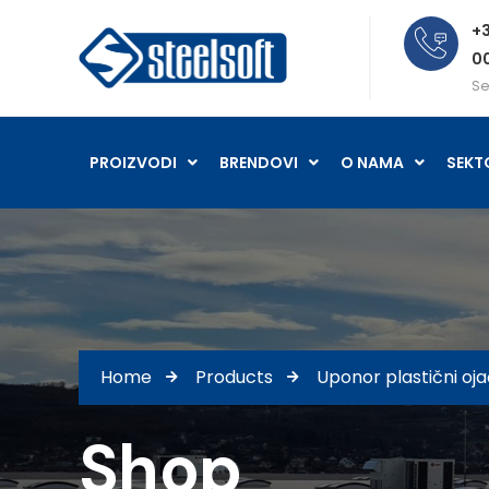
+3
0
Se
PROIZVODI
BRENDOVI
O NAMA
SEKT
Home
Products
Uponor plastični ojač
Shop