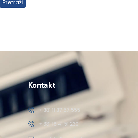
Pretraži
Kontakt
+ 381 11 37 57 555
+ 381 18 41 51 230