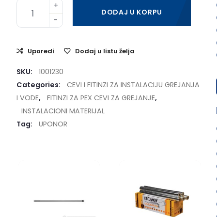
DODAJ U KORPU
Uporedi
Dodaj u listu želja
SKU:
1001230
Categories:
CEVI I FITINZI ZA INSTALACIJU GREJANJA
I VODE
,
FITINZI ZA PEX CEVI ZA GREJANJE
,
INSTALACIONI MATERIJAL
Tag:
UPONOR