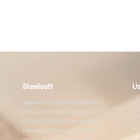
Steelsoft
U
Steelsoft je kompanija osnovana
Pro
1993. godine koja je specijalizovana
kon
za uvoz i distribuciju opreme za
Ser
klimatizaciju, kao i za pružanje
usluga ugradnje, servisiranja i