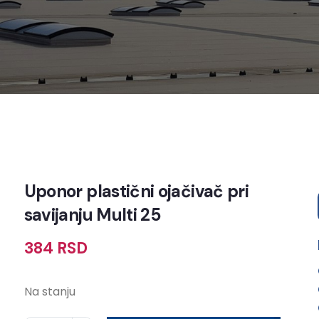
Uponor plastični ojačivač pri
savijanju Multi 25
384
RSD
Na stanju