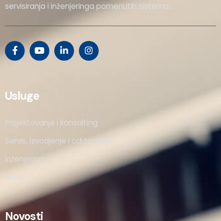
servisiranja i inženjeringa pomenutih sistema.
Usluge
Projektovanje i konsalting
Servis, izvodjenje i održavanje
Inženjering
Shop
Novosti