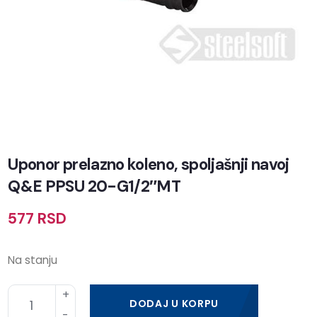
Uponor prelazno koleno, spoljašnji navoj
Q&E PPSU 20-G1/2″MT
577
RSD
Na stanju
DODAJ U KORPU