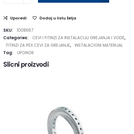
Uporedi
Dodaj u listu želja
SKU:
1008667
Categories:
CEVI I FITINZI ZA INSTALACIJU GREJANJA I VODE
,
FITINZI ZA PEX CEVI ZA GREJANJE
,
INSTALACIONI MATERIJAL
Tag:
UPONOR
Slicni proizvodi