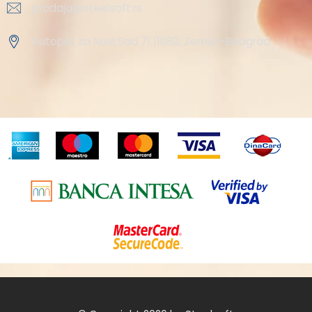
prodaja@steelsoft.rs
Autoput za Novi Sad 71 11080, Zemun-Beograd