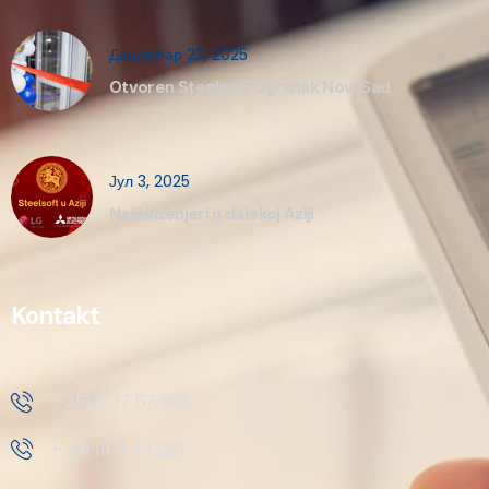
Децембар 23, 2025
Otvoren Steelsoft Ogranak Novi Sad
Јул 3, 2025
Naši inženjeri u dalekoj Aziji
Kontakt
+ 381 11 37 57 555
+ 381 18 41 51 230