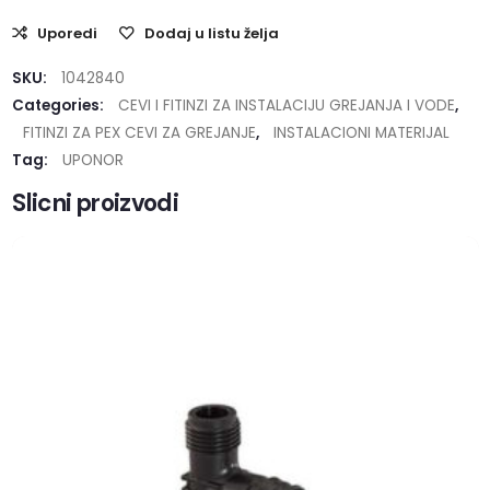
Uporedi
Dodaj u listu želja
SKU:
1042840
Categories:
CEVI I FITINZI ZA INSTALACIJU GREJANJA I VODE
,
FITINZI ZA PEX CEVI ZA GREJANJE
,
INSTALACIONI MATERIJAL
Tag:
UPONOR
Slicni proizvodi