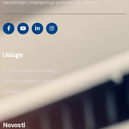
servisiranja i inženjeringa pomenutih sistema.
Usluge
Projektovanje i konsalting
Servis, izvodjenje i održavanje
Inženjering
Shop
Novosti