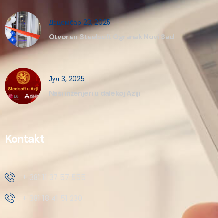
Децембар 23, 2025
Otvoren Steelsoft Ogranak Novi Sad
Јул 3, 2025
Naši inženjeri u dalekoj Aziji
Kontakt
+ 381 11 37 57 555
+ 381 18 41 51 230