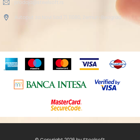
prodaja@steelsoft.rs
Autoput za Novi Sad 71 11080, Zemun-Beograd
© Copyright 2026 by Steelsoft