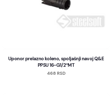
Uponor prelazno koleno, spoljašnji navoj Q&E
PPSU 16-G1/2″MT
468
RSD