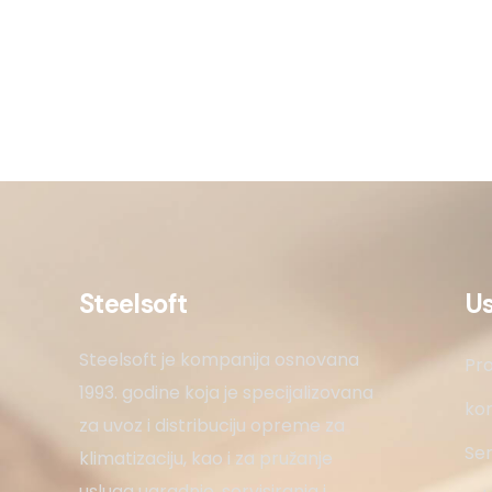
Steelsoft
U
Steelsoft je kompanija osnovana
Pro
1993. godine koja je specijalizovana
kon
za uvoz i distribuciju opreme za
Ser
klimatizaciju, kao i za pružanje
usluga ugradnje, servisiranja i