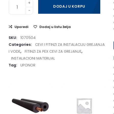
DODAJ U KORPU
Uporedi
Dodaj u listu želja
SKU:
1070504
Categories:
CEVI I FITINZI ZA INSTALACIJU GREJANJA
I VODE
,
FITINZI ZA PEX CEVI ZA GREJANJE
,
INSTALACIONI MATERIJAL
Tag:
UPONOR