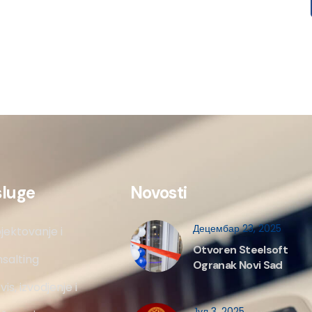
sluge
Novosti
Децембар 23, 2025
jektovanje i
Otvoren Steelsoft
salting
Ogranak Novi Sad
vis, izvodjenje i
Јул 3, 2025