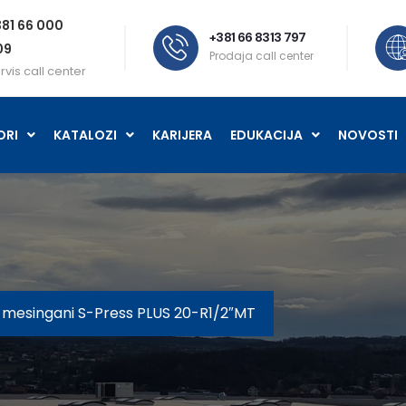
81 66 000
+381 66 8313 797
09
Prodaja call center
rvis call center
ORI
KATALOZI
KARIJERA
EDUKACIJA
NOVOSTI
 mesingani S-Press PLUS 20-R1/2″MT