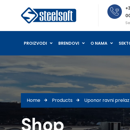
+3
0
Se
PROIZVODI
BRENDOVI
O NAMA
SEKT
Home
Products
Uponor ravni prelaz
Shop