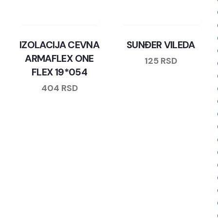
IZOLACIJA CEVNA
SUNĐER VILEDA
ARMAFLEX ONE
125
RSD
FLEX 19*054
404
RSD