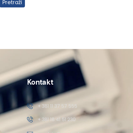
Pretraži
Kontakt
+ 381 11 37 57 555
+ 381 18 41 51 230