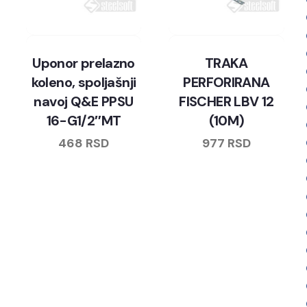
Uponor prelazno
TRAKA
koleno, spoljašnji
PERFORIRANA
navoj Q&E PPSU
FISCHER LBV 12
16-G1/2″MT
(10M)
468
RSD
977
RSD