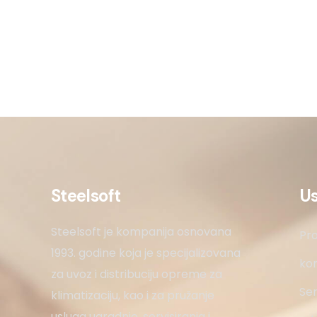
Steelsoft
U
Steelsoft je kompanija osnovana
Pro
1993. godine koja je specijalizovana
kon
za uvoz i distribuciju opreme za
Ser
klimatizaciju, kao i za pružanje
usluga ugradnje, servisiranja i