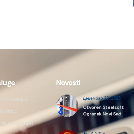
sluge
Novosti
Децембар 23, 2025
jektovanje i
Otvoren Steelsoft
salting
Ogranak Novi Sad
vis, izvodjenje i
Јул 3, 2025