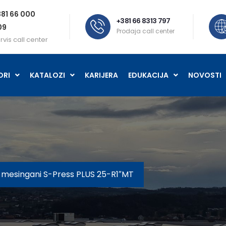
81 66 000
+381 66 8313 797
09
Prodaja call center
rvis call center
ORI
KATALOZI
KARIJERA
EDUKACIJA
NOVOSTI
 mesingani S-Press PLUS 25-R1″MT