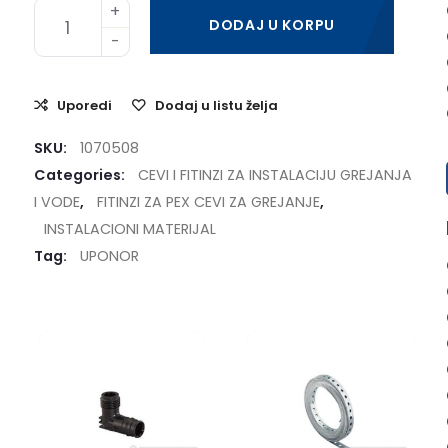
DODAJ U KORPU
Uporedi
Dodaj u listu želja
SKU:
1070508
Categories:
CEVI I FITINZI ZA INSTALACIJU GREJANJA
I VODE
,
FITINZI ZA PEX CEVI ZA GREJANJE
,
INSTALACIONI MATERIJAL
Tag:
UPONOR