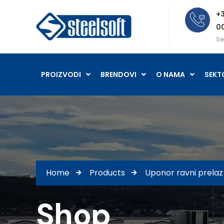
+3
0
Se
PROIZVODI
BRENDOVI
O NAMA
SEKT
Home
Products
Uponor ravni prelaz
Shop