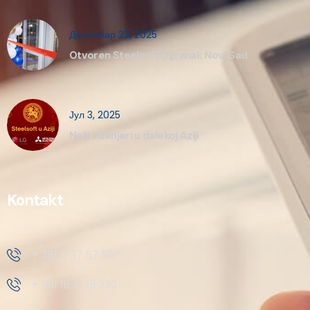
Децембар 23, 2025
Otvoren Steelsoft Ogranak Novi Sad
Јул 3, 2025
Naši inženjeri u dalekoj Aziji
Kontakt
+ 381 11 37 57 555
+ 381 18 41 51 230