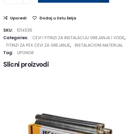
Uporedi
Dodaj u listu želja
SKU:
1014536
Categories:
CEVI I FITINZI ZA INSTALACIJU GREJANJA I VODE
,
FITINZI ZA PEX CEVI ZA GREJANJE
,
INSTALACIONI MATERIJAL
Tag:
UPONOR
Slicni proizvodi