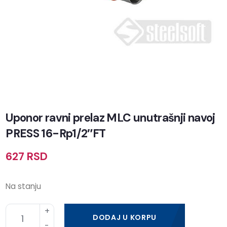
Uponor ravni prelaz MLC unutrašnji navoj
PRESS 16-Rp1/2″FT
627
RSD
Na stanju
DODAJ U KORPU