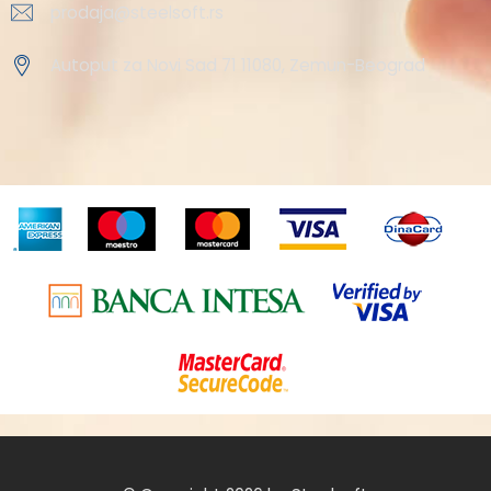
prodaja@steelsoft.rs
Autoput za Novi Sad 71 11080, Zemun-Beograd