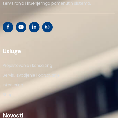
servisiranja i inženjeringa pomenutih sistema.
Usluge
Projektovanje i konsalting
Servis, izvodjenje i održavanje
Inženjering
Shop
Novosti