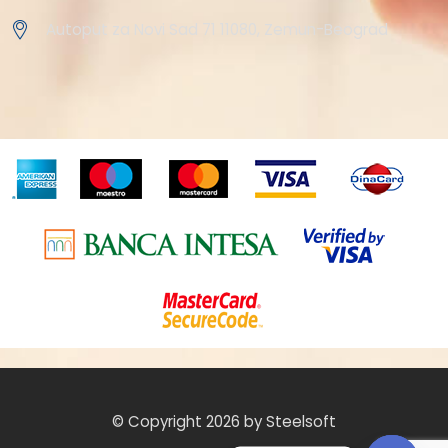
Autoput za Novi Sad 71 11080, Zemun-Beograd
© Copyright 2026 by Steelsoft