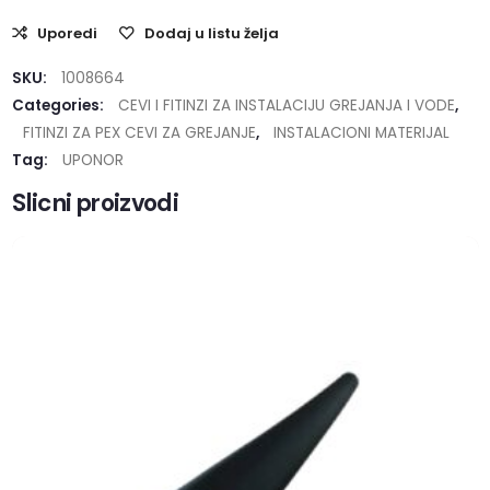
Uporedi
Dodaj u listu želja
SKU:
1008664
Categories:
CEVI I FITINZI ZA INSTALACIJU GREJANJA I VODE
,
FITINZI ZA PEX CEVI ZA GREJANJE
,
INSTALACIONI MATERIJAL
Tag:
UPONOR
Slicni proizvodi