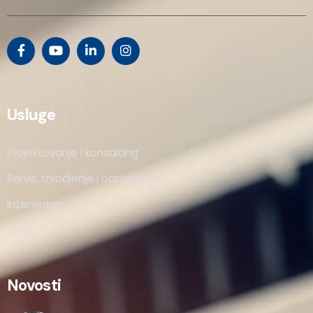
Usluge
Projektovanje i konsalting
Servis, izvodjenje i održavanje
Inženjering
Shop
Novosti