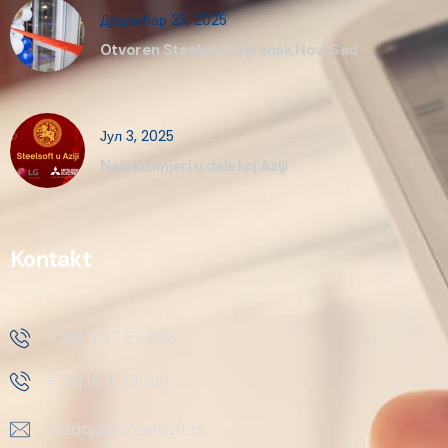
Децембар 23, 2025
Otvoren Steelsoft Ogranak Novi Sad
Јул 3, 2025
Naši inženjeri u dalekoj Aziji
Kontakt
+ 381 11 37 57 555
+ 381 18 41 51 230
prodaja@steelsoft.rs