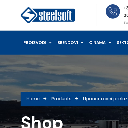
+3
0
Se
PROIZVODI
BRENDOVI
O NAMA
SEKT
Home
Products
Uponor ravni prelaz
Shop