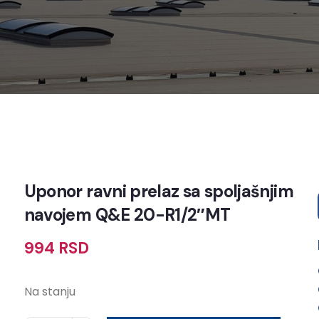
Uponor ravni prelaz sa spoljašnjim
navojem Q&E 20-R1/2″MT
994
RSD
Na stanju