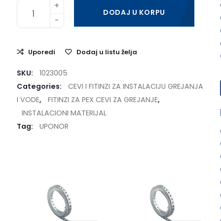
DODAJ U KORPU
Uporedi
Dodaj u listu želja
SKU:
1023005
Categories:
CEVI I FITINZI ZA INSTALACIJU GREJANJA
I VODE
,
FITINZI ZA PEX CEVI ZA GREJANJE
,
INSTALACIONI MATERIJAL
Tag:
UPONOR