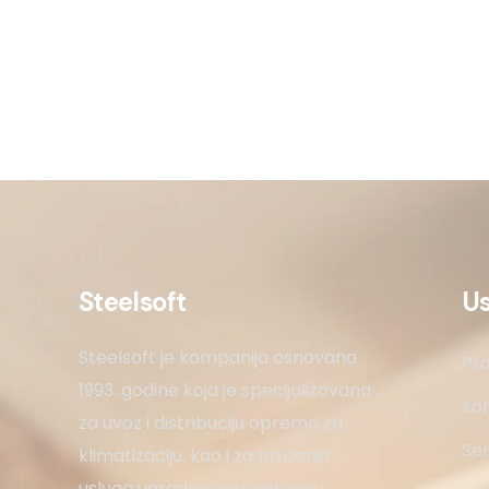
Steelsoft
U
Steelsoft je kompanija osnovana
Pro
1993. godine koja je specijalizovana
kon
za uvoz i distribuciju opreme za
Ser
klimatizaciju, kao i za pružanje
usluga ugradnje, servisiranja i