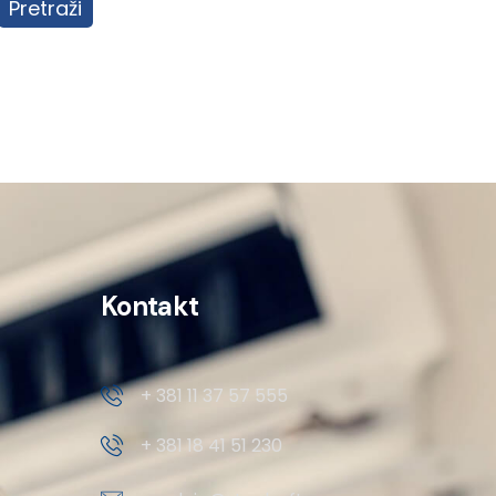
Pretraži
Kontakt
+ 381 11 37 57 555
+ 381 18 41 51 230