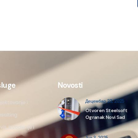
sluge
Novosti
Децембар 23, 2025
jektovanje i
Otvoren Steelsoft
salting
Ogranak Novi Sad
vis, izvodjenje i
Јул 3, 2025