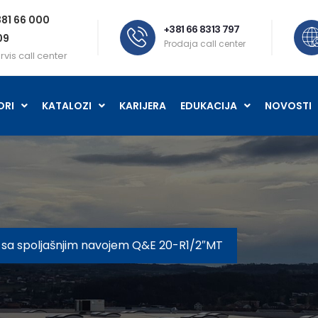
81 66 000
+381 66 8313 797
09
Prodaja call center
rvis call center
ORI
KATALOZI
KARIJERA
EDUKACIJA
NOVOSTI
 sa spoljašnjim navojem Q&E 20-R1/2″MT