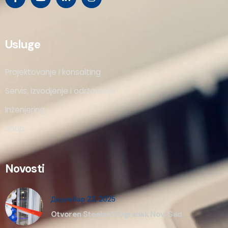
Usluge
Projektovanje i konsalting
Servis, izvodjenje i održavanje
Inženjering
Shop
Novosti
Децембар 23, 2025
Otvoren Steelsoft Ogranak Novi Sad