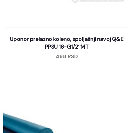
Uponor prelazno koleno, spoljašnji navoj Q&E
PPSU 16-G1/2″MT
468
RSD