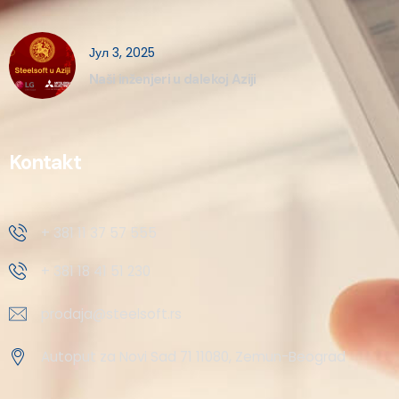
Јул 3, 2025
Naši inženjeri u dalekoj Aziji
Kontakt
+ 381 11 37 57 555
+ 381 18 41 51 230
prodaja@steelsoft.rs
Autoput za Novi Sad 71 11080, Zemun-Beograd