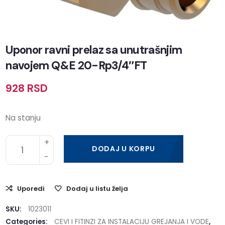
Uponor ravni prelaz sa unutrašnjim
navojem Q&E 20-Rp3/4″FT
928
RSD
Na stanju
DODAJ U KORPU
Uporedi
Dodaj u listu želja
SKU:
1023011
Categories:
CEVI I FITINZI ZA INSTALACIJU GREJANJA I VODE
,