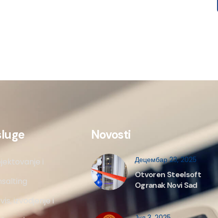
sluge
Novosti
Децембар 23, 2025
jektovanje i
Otvoren Steelsoft
salting
Ogranak Novi Sad
vis, izvodjenje i
Јул 3, 2025