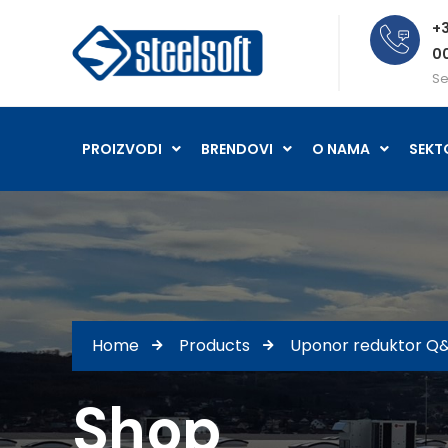
+3
0
Se
PROIZVODI
BRENDOVI
O NAMA
SEKT
Home
Products
Uponor reduktor Q
Shop