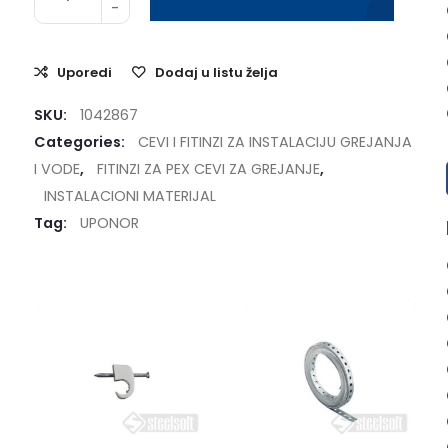
Uporedi
Dodaj u listu želja
SKU:
1042867
Categories:
CEVI I FITINZI ZA INSTALACIJU GREJANJA
I VODE
,
FITINZI ZA PEX CEVI ZA GREJANJE
,
INSTALACIONI MATERIJAL
Tag:
UPONOR