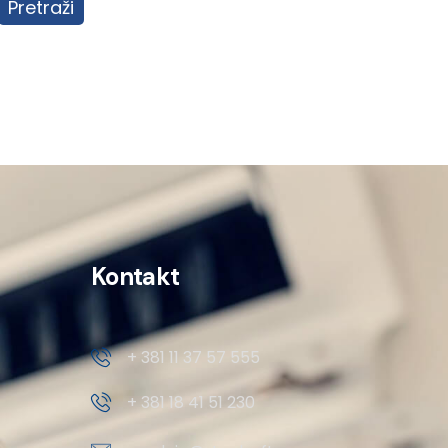
Pretraži
Kontakt
+ 381 11 37 57 555
+ 381 18 41 51 230