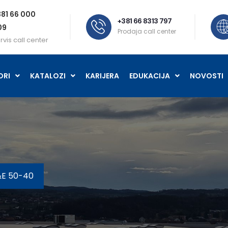
81 66 000
+381 66 8313 797
09
Prodaja call center
rvis call center
ORI
KATALOZI
KARIJERA
EDUKACIJA
NOVOSTI
&E 50-40