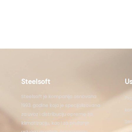
Steelsoft
U
Steelsoft je kompanija osnovana
Pro
1993. godine koja je specijalizovana
kon
za uvoz i distribuciju opreme za
Ser
klimatizaciju, kao i za pružanje
usluga ugradnje, servisiranja i