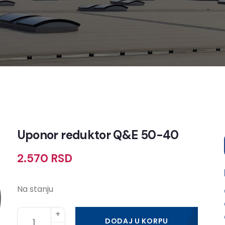
Uponor reduktor Q&E 50-40
2.570
RSD
Na stanju
DODAJ U KORPU