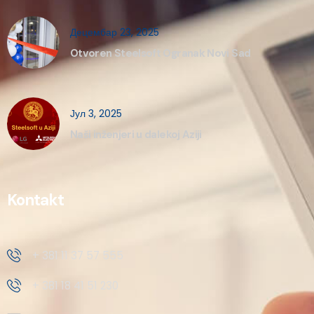
Децембар 23, 2025
Otvoren Steelsoft Ogranak Novi Sad
Јул 3, 2025
Naši inženjeri u dalekoj Aziji
Kontakt
+ 381 11 37 57 555
+ 381 18 41 51 230