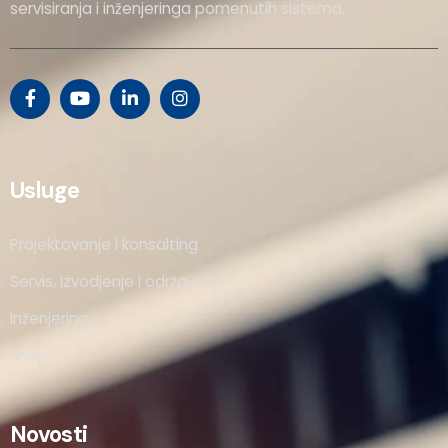
servisiranja i inženjeringa pomenutih sistema.
Usluge
Projektovanje i konsalting
Servis, izvodjenje i održavanje
Inženjering
Shop
Novosti