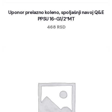
Uponor prelazno koleno, spoljašnji navoj Q&E
PPSU 16-G1/2″MT
468
RSD