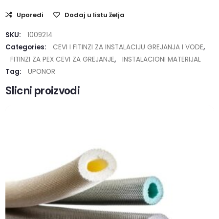
Uporedi
Dodaj u listu želja
SKU:
1009214
Categories:
CEVI I FITINZI ZA INSTALACIJU GREJANJA I VODE
,
FITINZI ZA PEX CEVI ZA GREJANJE
,
INSTALACIONI MATERIJAL
Tag:
UPONOR
Slicni proizvodi