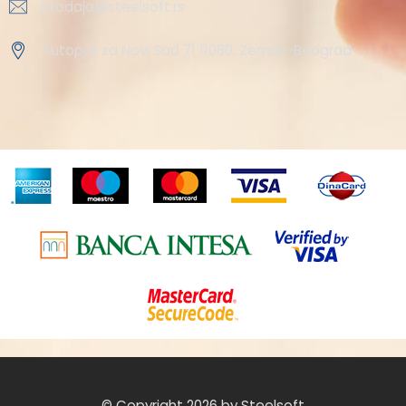
prodaja@steelsoft.rs
Autoput za Novi Sad 71 11080, Zemun-Beograd
© Copyright 2026 by Steelsoft