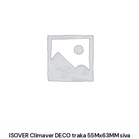
ISOVER Climaver DECO traka 55Mx63MM siva