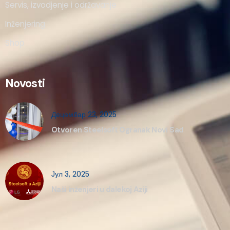
Servis, izvodjenje i održavanje
Inženjering
Shop
Novosti
Децембар 23, 2025
Otvoren Steelsoft Ogranak Novi Sad
Јул 3, 2025
Naši inženjeri u dalekoj Aziji