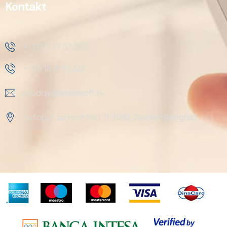
Kontakt
+ 381 11 37 57 555
+ 381 18 41 51 230
prodaja@steelsoft.rs
Autoput za Novi Sad 71 11080, Zemun-Beograd