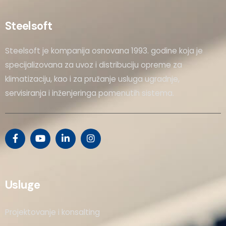
Steelsoft
Steelsoft je kompanija osnovana 1993. godine koja je
specijalizovana za uvoz i distribuciju opreme za
klimatizaciju, kao i za pružanje usluga ugradnje,
servisiranja i inženjeringa pomenutih sistema.
Usluge
Projektovanje i konsalting