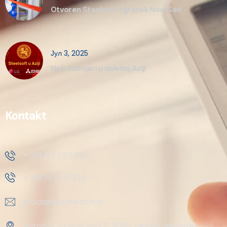
Otvoren Steelsoft Ogranak Novi Sad
Јул 3, 2025
Naši inženjeri u dalekoj Aziji
Kontakt
+ 381 11 37 57 555
+ 381 18 41 51 230
prodaja@steelsoft.rs
Autoput za Novi Sad 71 11080, Zemun-Beograd