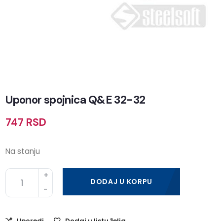
Uponor spojnica Q&E 32-32
747
RSD
Na stanju
DODAJ U KORPU
Uporedi
Dodaj u listu želja