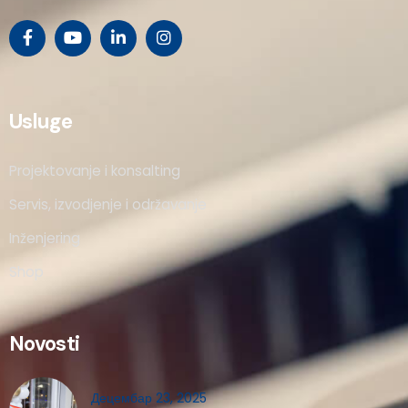
Usluge
Projektovanje i konsalting
Servis, izvodjenje i održavanje
Inženjering
Shop
Novosti
Децембар 23, 2025