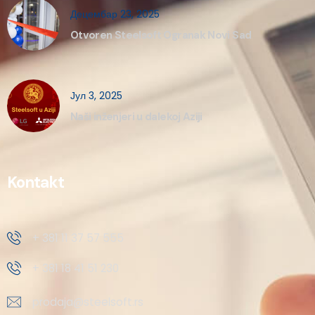
Децембар 23, 2025
Otvoren Steelsoft Ogranak Novi Sad
Јул 3, 2025
Naši inženjeri u dalekoj Aziji
Kontakt
+ 381 11 37 57 555
+ 381 18 41 51 230
prodaja@steelsoft.rs