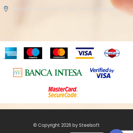
Autoput za Novi Sad 71 11080, Zemun-Beograd
© Copyright 2026 by Steelsoft