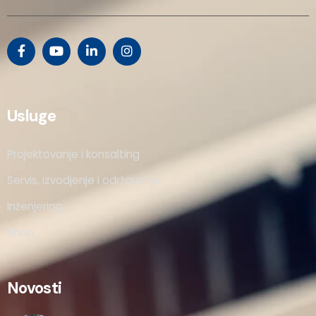
Usluge
Projektovanje i konsalting
Servis, izvodjenje i održavanje
Inženjering
Shop
Novosti