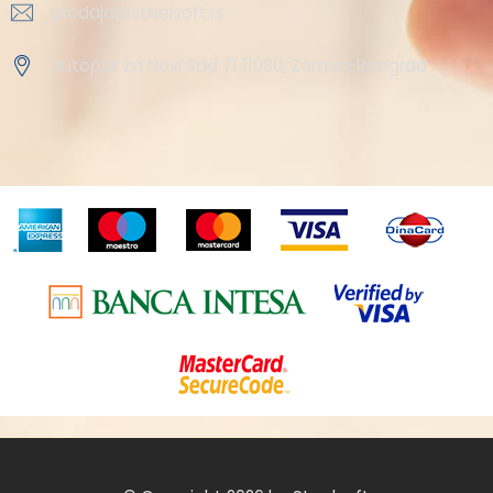
prodaja@steelsoft.rs
Autoput za Novi Sad 71 11080, Zemun-Beograd