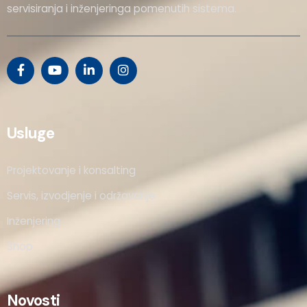
servisiranja i inženjeringa pomenutih sistema.
Usluge
Projektovanje i konsalting
Servis, izvodjenje i održavanje
Inženjering
Shop
Novosti