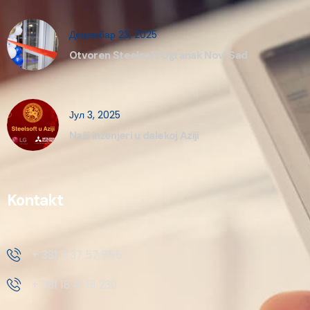
Децембар 23, 2025
Otvoren Steelsoft Ogranak Novi Sad
Јул 3, 2025
Naši inženjeri u dalekoj Aziji
Kontakt
+ 381 11 37 57 555
+ 381 18 41 51 230