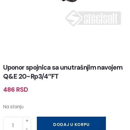
Uponor spojnica sa unutrašnjim navojem
Q&E 20-Rp3/4″FT
486
RSD
Na stanju
DODAJ U KORPU