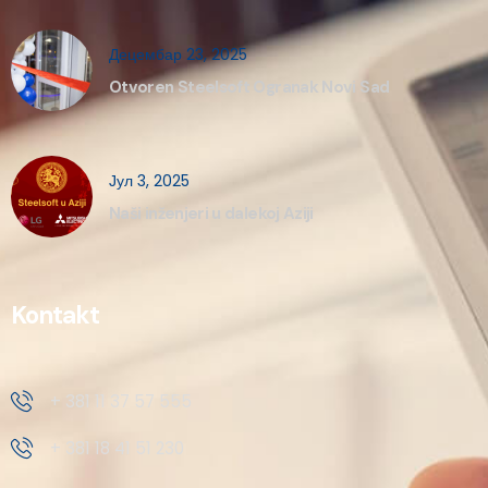
Децембар 23, 2025
Otvoren Steelsoft Ogranak Novi Sad
Јул 3, 2025
Naši inženjeri u dalekoj Aziji
Kontakt
+ 381 11 37 57 555
+ 381 18 41 51 230