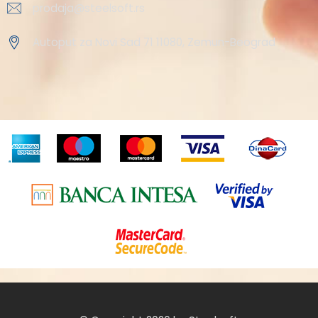
prodaja@steelsoft.rs
Autoput za Novi Sad 71 11080, Zemun-Beograd