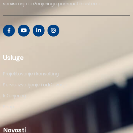
servisiranja i inženjeringa pomenutih sistema.
Usluge
Projektovanje i konsalting
Servis, izvodjenje i održavanje
Inženjering
Shop
Novosti