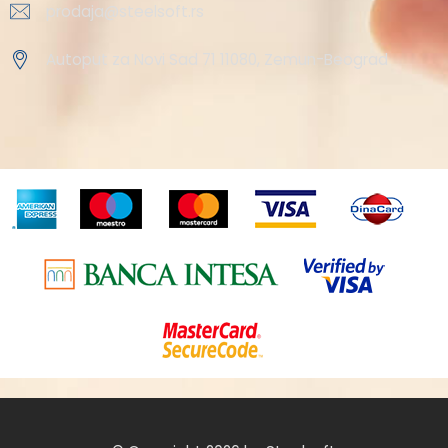
prodaja@steelsoft.rs
Autoput za Novi Sad 71 11080, Zemun-Beograd