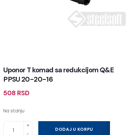
Uponor T komad sa redukcijom Q&E
PPSU 20-20-16
508
RSD
Na stanju
DODAJ U KORPU