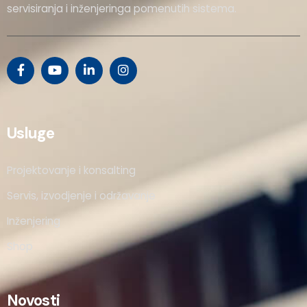
servisiranja i inženjeringa pomenutih sistema.
Usluge
Projektovanje i konsalting
Servis, izvodjenje i održavanje
Inženjering
Shop
Novosti