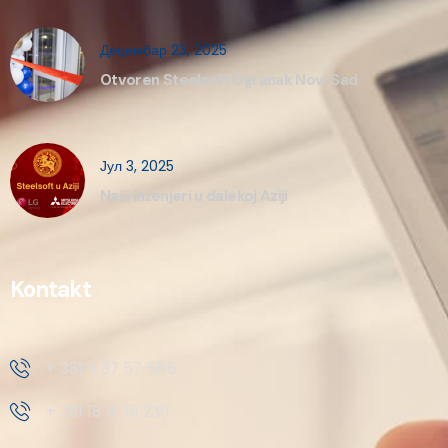
Децембар 23, 2025
Otvoren Steelsoft Ogranak Novi Sad
Јул 3, 2025
Naši inženjeri u dalekoj Aziji
Kontakt
+ 381 11 37 57 555
+ 381 18 41 51 230