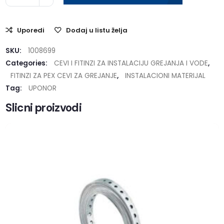
Uporedi
Dodaj u listu želja
SKU:
1008699
Categories:
CEVI I FITINZI ZA INSTALACIJU GREJANJA I VODE
,
FITINZI ZA PEX CEVI ZA GREJANJE
,
INSTALACIONI MATERIJAL
Tag:
UPONOR
Slicni proizvodi