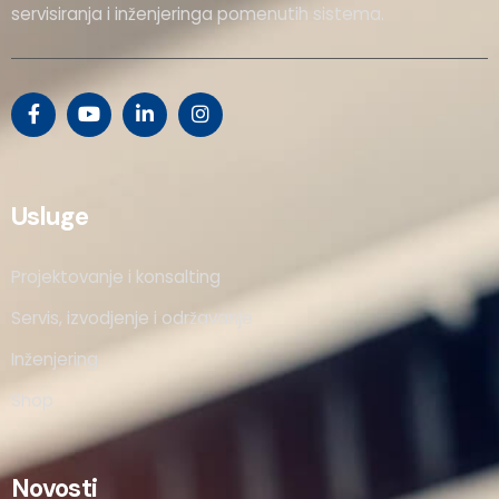
servisiranja i inženjeringa pomenutih sistema.
Usluge
Projektovanje i konsalting
Servis, izvodjenje i održavanje
Inženjering
Shop
Novosti