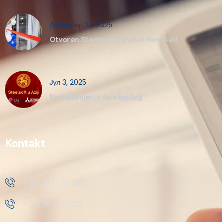
Децембар 23, 2025
Otvoren Steelsoft Ogranak Novi Sad
Јул 3, 2025
Naši inženjeri u dalekoj Aziji
Kontakt
+ 381 11 37 57 555
+ 381 18 41 51 230