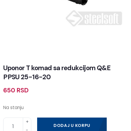
Uponor T komad sa redukcijom Q&E
PPSU 25-16-20
650
RSD
Na stanju
DODAJ U KORPU