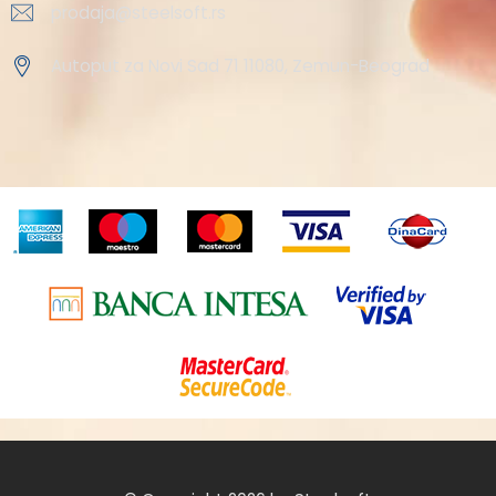
prodaja@steelsoft.rs
Autoput za Novi Sad 71 11080, Zemun-Beograd