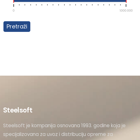
0
1.000.000
Pretraži
Steelsoft
Steelsoft je kompanija osnovana 1993. godine koja je
specijalizovana za uvoz i distribuciju opreme za