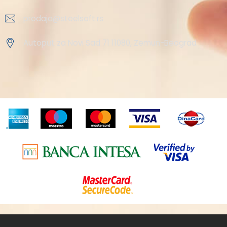
prodaja@steelsoft.rs
Autoput za Novi Sad 71 11080, Zemun-Beograd