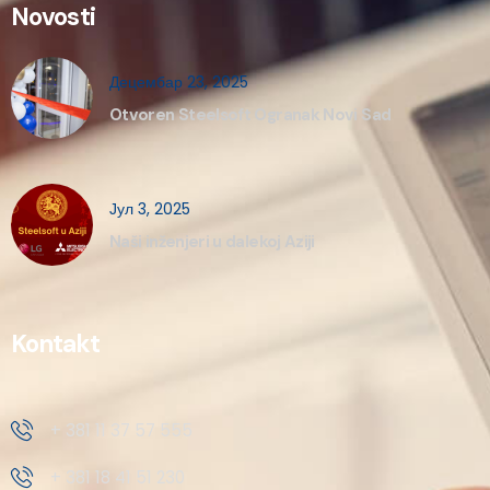
Novosti
Децембар 23, 2025
Otvoren Steelsoft Ogranak Novi Sad
Јул 3, 2025
Naši inženjeri u dalekoj Aziji
Kontakt
+ 381 11 37 57 555
+ 381 18 41 51 230