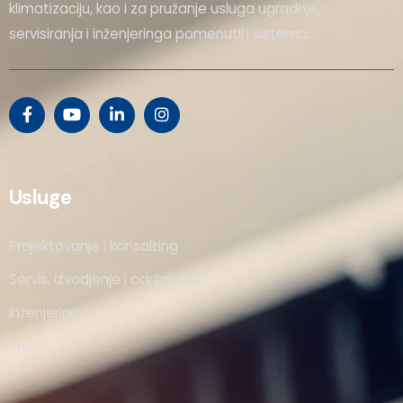
klimatizaciju, kao i za pružanje usluga ugradnje,
servisiranja i inženjeringa pomenutih sistema.
Usluge
Projektovanje i konsalting
Servis, izvodjenje i održavanje
Inženjering
Shop