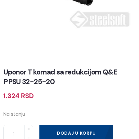
Uponor T komad sa redukcijom Q&E
PPSU 32-25-20
1.324
RSD
Na stanju
DODAJ U KORPU