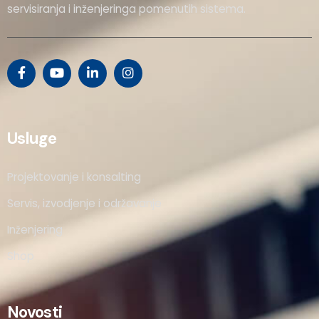
servisiranja i inženjeringa pomenutih sistema.
Usluge
Projektovanje i konsalting
Servis, izvodjenje i održavanje
Inženjering
Shop
Novosti