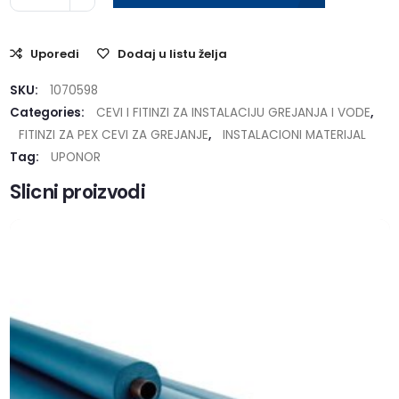
Uporedi
Dodaj u listu želja
SKU:
1070598
Categories:
CEVI I FITINZI ZA INSTALACIJU GREJANJA I VODE
,
FITINZI ZA PEX CEVI ZA GREJANJE
,
INSTALACIONI MATERIJAL
Tag:
UPONOR
Slicni proizvodi