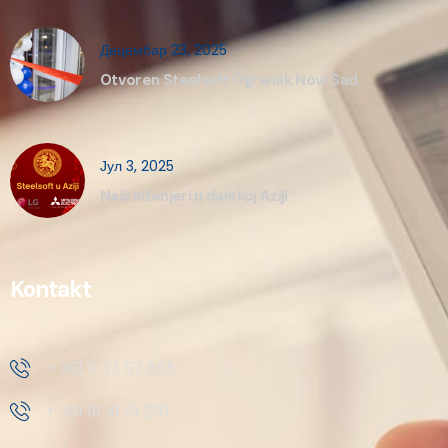
Децембар 23, 2025
Otvoren Steelsoft Ogranak Novi Sad
Јул 3, 2025
Naši inženjeri u dalekoj Aziji
Kontakt
+ 381 11 37 57 555
+ 381 18 41 51 230