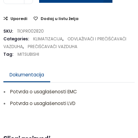
Uporedi
Dodaj u listu želja
SKU:
11OPR002820
Categories:
KLIMATIZACIJA
,
ODVLAŽIVAČI I PREČIŠĆAVAČI
VAZDUHA
,
PREČIŠĆAVAČI VAZDUHA
Tag:
MITSUBISHI
Dokumentacija
Potvrda o usaglašenosti EMC
Potvrda o usaglašenosti LVD