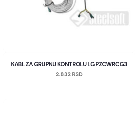
KABL ZA GRUPNU KONTROLU LG PZCWRCG3
2.832
RSD