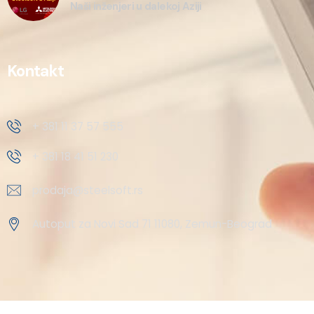
Naši inženjeri u dalekoj Aziji
Kontakt
+ 381 11 37 57 555
+ 381 18 41 51 230
prodaja@steelsoft.rs
Autoput za Novi Sad 71 11080, Zemun-Beograd