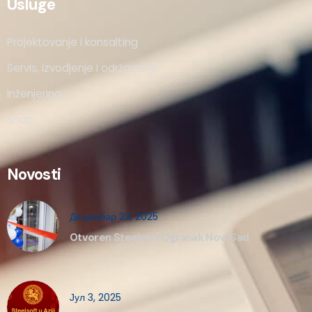
Usluge
Projektovanje i konsalting
Servis, izvodjenje i održavanje
Inženjering
Shop
Novosti
Децембар 23, 2025
Otvoren Steelsoft Ogranak Novi Sad
Јул 3, 2025