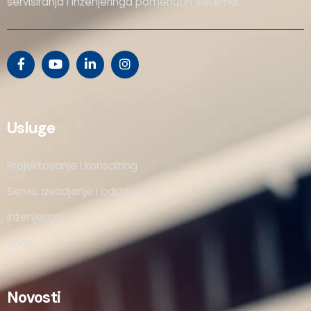
servisiranja i inženjeringa pomenutih sistema.
Usluge
Projektovanje i konsalting
Servis, izvodjenje i održavanje
Inženjering
Shop
Novosti