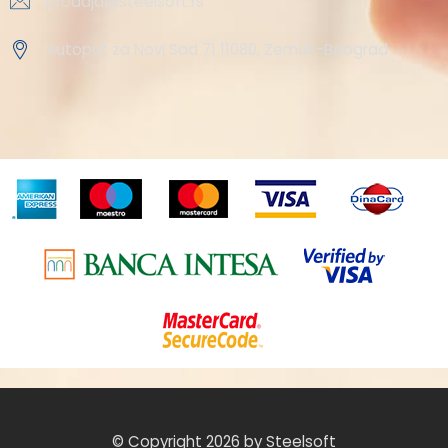
prodaja@steelsoft.rs
Autoput za Novi Sad 71 11080, Zemun-Beograd
© Copyright 2026 by Steelsoft