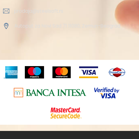
prodaja@steelsoft.rs
Autoput za Novi Sad 71 11080, Zemun-Beograd