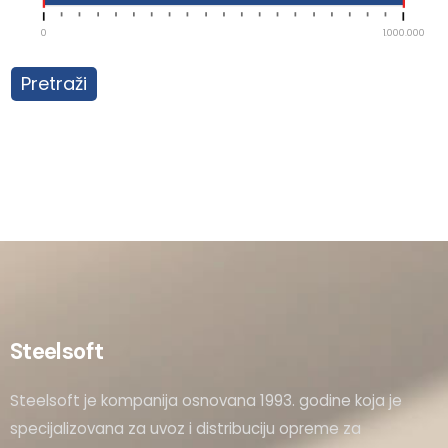
0
1.000.000
Pretraži
Steelsoft
Steelsoft je kompanija osnovana 1993. godine koja je
specijalizovana za uvoz i distribuciju opreme za