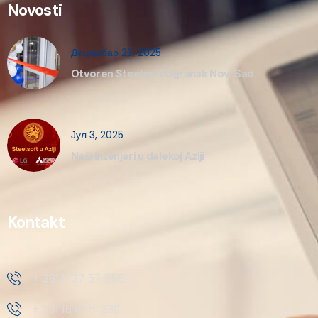
Novosti
Децембар 23, 2025
Otvoren Steelsoft Ogranak Novi Sad
Јул 3, 2025
Naši inženjeri u dalekoj Aziji
Kontakt
+ 381 11 37 57 555
+ 381 18 41 51 230