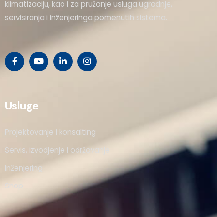
klimatizaciju, kao i za pružanje usluga ugradnje,
servisiranja i inženjeringa pomenutih sistema.
Usluge
Projektovanje i konsalting
Servis, izvodjenje i održavanje
Inženjering
Shop