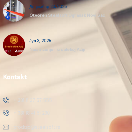
Децембар 23, 2025
Otvoren Steelsoft Ogranak Novi Sad
Јул 3, 2025
Naši inženjeri u dalekoj Aziji
Kontakt
+ 381 11 37 57 555
+ 381 18 41 51 230
prodaja@steelsoft.rs