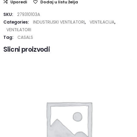
Uporedi
Dodaj u listu želja
SKU:
279310103A
Categories:
INDUSTRIJSKI VENTILATORI
,
VENTILACIJA
,
VENTILATORI
Tag:
CASALS
Slicni proizvodi