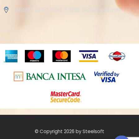
Autoput za Novi Sad 71 11080, Zemun-Beograd
© Copyright 2026 by Steelsoft