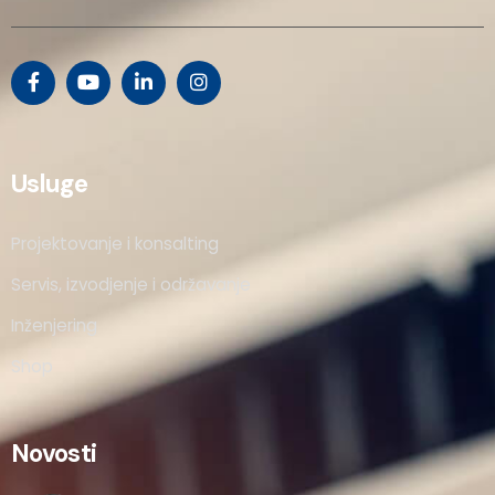
Usluge
Projektovanje i konsalting
Servis, izvodjenje i održavanje
Inženjering
Shop
Novosti