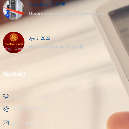
Децембар 23, 2025
Otvoren Steelsoft Ogranak Novi Sad
Јул 3, 2025
Naši inženjeri u dalekoj Aziji
Kontakt
+ 381 11 37 57 555
+ 381 18 41 51 230
prodaja@steelsoft.rs