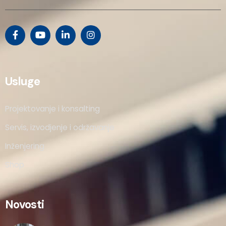
Usluge
Projektovanje i konsalting
Servis, izvodjenje i održavanje
Inženjering
Shop
Novosti