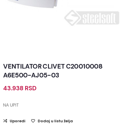
VENTILATOR CLIVET C20010008
A6E500-AJ05-03
43.938
RSD
NA UPIT
Uporedi
Dodaj u listu želja