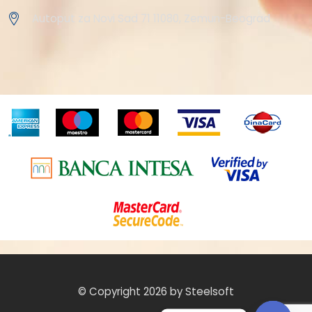
Autoput za Novi Sad 71 11080, Zemun-Beograd
© Copyright 2026 by Steelsoft