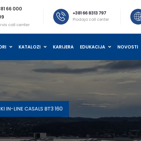
81 66 000
+381 66 8313 797
09
Prodaja call center
rvis call center
ORI
KATALOZI
KARIJERA
EDUKACIJA
NOVOSTI
I IN-LINE CASALS BT3 160