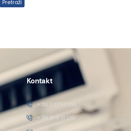
Pretraži
Kontakt
+ 381 11 37 57 555
+ 381 18 41 51 230