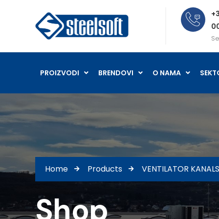
+3
0
Se
PROIZVODI
BRENDOVI
O NAMA
SEKT
Home
Products
VENTILATOR KANALSK
Shop