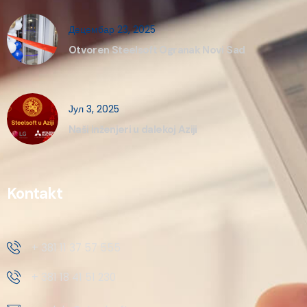
Децембар 23, 2025
Otvoren Steelsoft Ogranak Novi Sad
Јул 3, 2025
Naši inženjeri u dalekoj Aziji
Kontakt
+ 381 11 37 57 555
+ 381 18 41 51 230