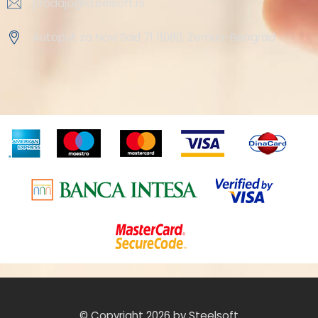
prodaja@steelsoft.rs
Autoput za Novi Sad 71 11080, Zemun-Beograd
© Copyright 2026 by Steelsoft