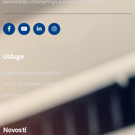
servisiranja i inženjeringa pomenutih sistema.
Usluge
Projektovanje i konsalting
Servis, izvodjenje i održavanje
Inženjering
Shop
Novosti