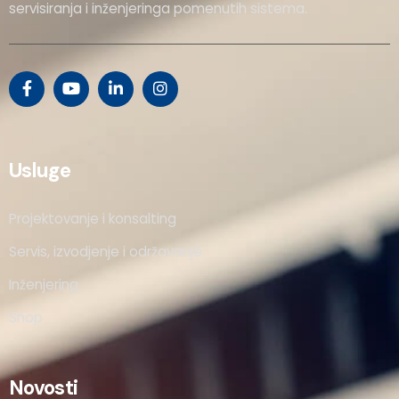
servisiranja i inženjeringa pomenutih sistema.
Usluge
Projektovanje i konsalting
Servis, izvodjenje i održavanje
Inženjering
Shop
Novosti