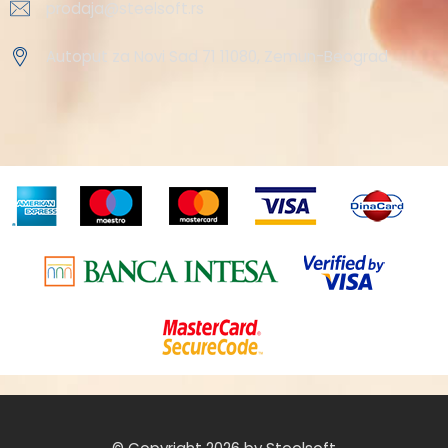
prodaja@steelsoft.rs
Autoput za Novi Sad 71 11080, Zemun-Beograd