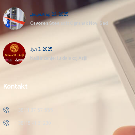
Децембар 23, 2025
Otvoren Steelsoft Ogranak Novi Sad
Јул 3, 2025
Naši inženjeri u dalekoj Aziji
Kontakt
+ 381 11 37 57 555
+ 381 18 41 51 230