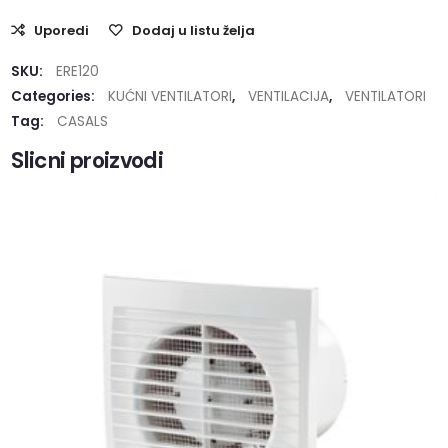
Uporedi
Dodaj u listu želja
SKU:
ERE120
Categories:
KUĆNI VENTILATORI
,
VENTILACIJA
,
VENTILATORI
Tag:
CASALS
Slicni proizvodi