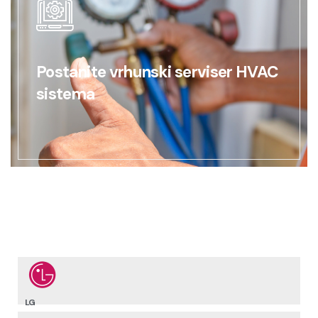
Postanite vrhunski serviser HVAC
sistema
Brendovi koje zastupamo
LG