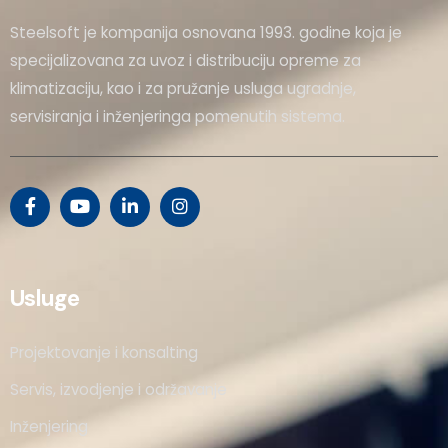
Steelsoft je kompanija osnovana 1993. godine koja je
specijalizovana za uvoz i distribuciju opreme za
klimatizaciju, kao i za pružanje usluga ugradnje,
servisiranja i inženjeringa pomenutih sistema.
Usluge
Projektovanje i konsalting
Servis, izvodjenje i održavanje
Inženjering