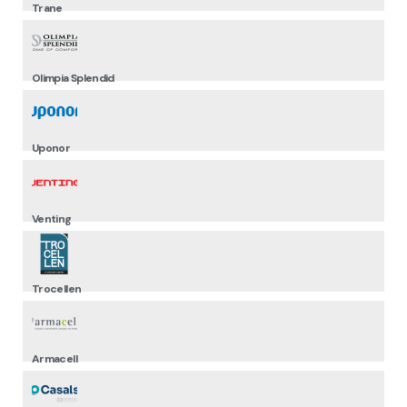
Trane
Olimpia Splendid
Uponor
Venting
Trocellen
Armacell