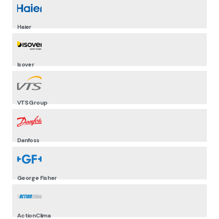
Haier
Isover
VTS Group
Danfoss
George Fisher
ActionClima