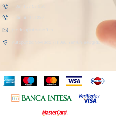
+ 381 11 37 57 555
+ 381 18 41 51 230
prodaja@steelsoft.rs
Autoput za Novi Sad 71 11080, Zemun-Beograd