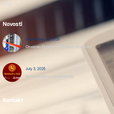
Shop
Novosti
December 23, 2025
Otvoren Steelsoft Ogranak Novi Sad
July 3, 2025
Naši inženjeri u dalekoj Aziji
Kontakt