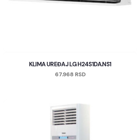
KLIMA UREĐAJ LG H24S1DA.NS1
67.968
RSD