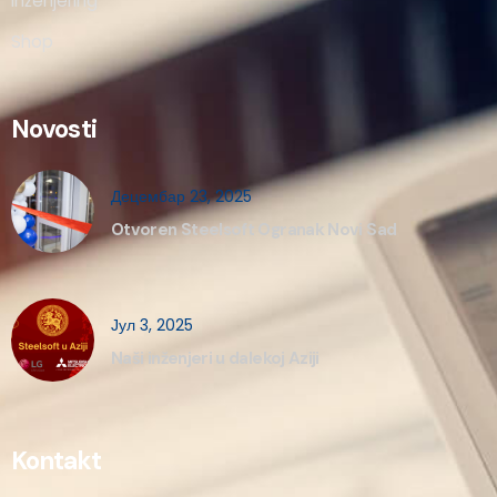
Inženjering
Shop
Novosti
Децембар 23, 2025
Otvoren Steelsoft Ogranak Novi Sad
Јул 3, 2025
Naši inženjeri u dalekoj Aziji
Kontakt