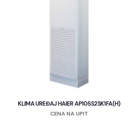
KLIMA UREĐAJ HAIER AP105S2SK1FA(H)
CENA NA UPIT