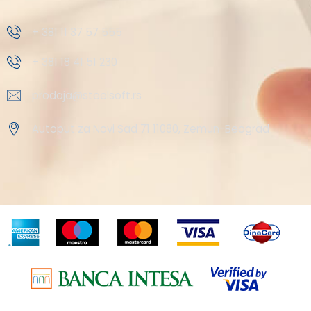
+ 381 11 37 57 555
+ 381 18 41 51 230
prodaja@steelsoft.rs
Autoput za Novi Sad 71 11080, Zemun-Beograd