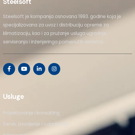
Steelsoft
Steelsoft je kompanija osnovana 1993. godine koja je
specijalizovana za uvoz i distribuciju opreme za
klimatizaciju, kao i za pružanje usluga ugradnje,
servisiranja i inženjeringa pomenutih sistema.
Usluge
Projektovanje i konsalting
Servis, izvodjenje i održavanje