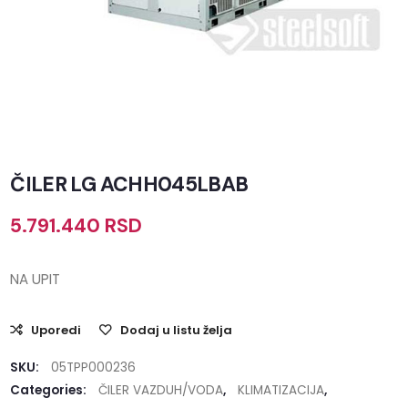
ČILER LG ACHH045LBAB
5.791.440
RSD
NA UPIT
Uporedi
Dodaj u listu želja
SKU:
05TPP000236
Categories:
ČILER VAZDUH/VODA
,
KLIMATIZACIJA
,