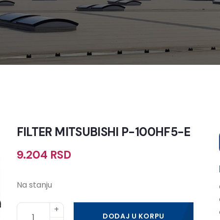
FILTER MITSUBISHI P-100HF5-E
9.204
RSD
Na stanju
DODAJ U KORPU