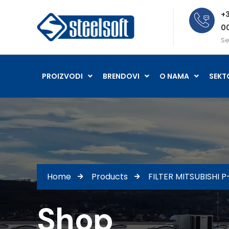
+3
0
Se
PROIZVODI
BRENDOVI
O NAMA
SEKT
Home
Products
FILTER MITSUBISHI 
Shop