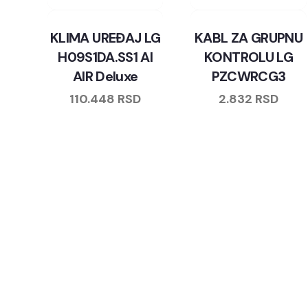
KLIMA UREĐAJ LG
KABL ZA GRUPNU
H09S1DA.SS1 AI
KONTROLU LG
AIR Deluxe
PZCWRCG3
110.448
RSD
2.832
RSD