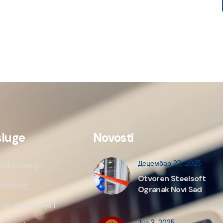
sluge
Novosti
Децембар 23, 2025
jektovanje i
Otvoren Steelsoft
salting
Ogranak Novi Sad
vis, izvodjenje i
Јул 3, 2025