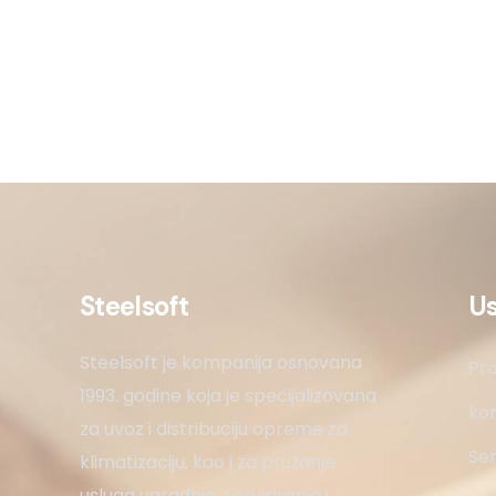
Steelsoft
U
Steelsoft je kompanija osnovana
Pro
1993. godine koja je specijalizovana
kon
za uvoz i distribuciju opreme za
Ser
klimatizaciju, kao i za pružanje
usluga ugradnje, servisiranja i