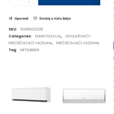
Uporedi
Dodaj u listu želja
SKU:
11OPR002538
Categories:
KLIMATIZACIJA
,
ODVLAŽIVAČI I
PREČIŠĆAVAČI VAZDUHA
,
PREČIŠĆAVAČI VAZDUHA
Tag:
MITSUBISHI