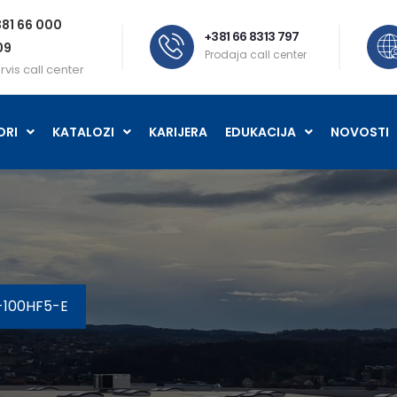
81 66 000
+381 66 8313 797
09
Prodaja call center
rvis call center
ORI
KATALOZI
KARIJERA
EDUKACIJA
NOVOSTI
P-100HF5-E