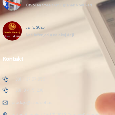
Otvoren Steelsoft Ogranak Novi Sad
Јул 3, 2025
Naši inženjeri u dalekoj Aziji
Kontakt
+ 381 11 37 57 555
+ 381 18 41 51 230
prodaja@steelsoft.rs
Autoput za Novi Sad 71 11080, Zemun-Beograd