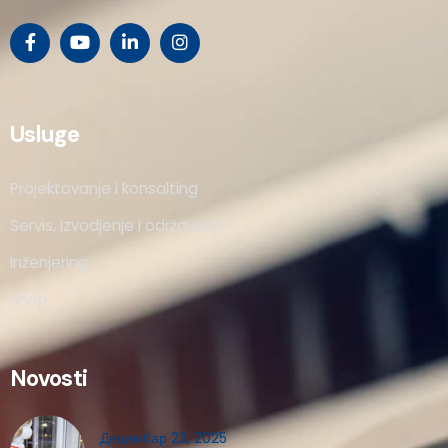
Usluge
Projektovanje i konsalting
Servis, izvodjenje i održavanje
Inženjering
Shop
Novosti
Децембар 23, 2025