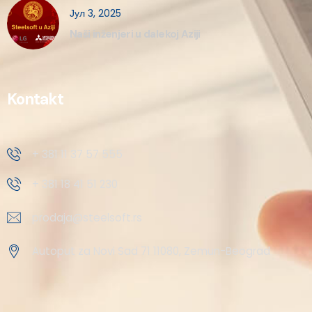
Јул 3, 2025
Naši inženjeri u dalekoj Aziji
Kontakt
+ 381 11 37 57 555
+ 381 18 41 51 230
prodaja@steelsoft.rs
Autoput za Novi Sad 71 11080, Zemun-Beograd