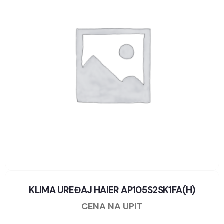
KLIMA UREĐAJ HAIER AP105S2SK1FA(H)
CENA NA UPIT