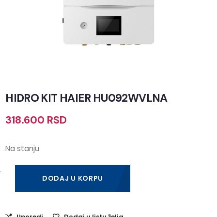
HIDRO KIT HAIER HU092WVLNA
318.600
RSD
Na stanju
DODAJ U KORPU
Uporedi
Dodaj u listu želja