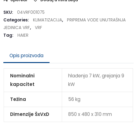
SKU:
04VRF001075
Categories:
KLIMATIZACIJA
,
PRIPREMA VODE UNUTRAŠNJA
JEDINICA VRF
,
VRF
Tag:
HAIER
Opis proizvoda
Nominalni
hlađenja 7 kW, grejanja 9
kapacitet
kW
Težina
56 kg
Dimenzije ŠxVxD
850 x 480 x 310 mm