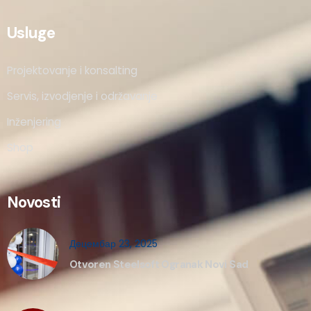
Usluge
Projektovanje i konsalting
Servis, izvodjenje i održavanje
Inženjering
Shop
Novosti
Децембар 23, 2025
Otvoren Steelsoft Ogranak Novi Sad