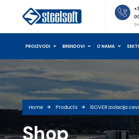
+3
0
Se
PROIZVODI
BRENDOVI
O NAMA
SEKT
Home
Products
ISOVER izolacija c
Shop