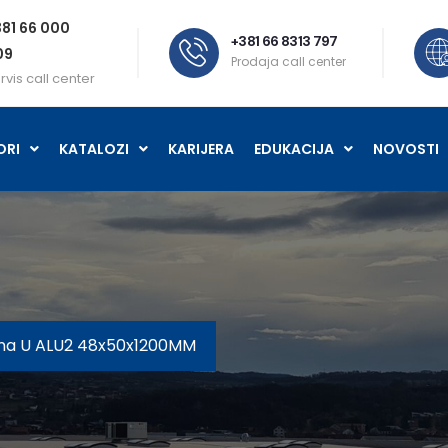
81 66 000
+381 66 8313 797
09
Prodaja call center
rvis call center
ORI
KATALOZI
KARIJERA
EDUKACIJA
NOVOSTI
evna U ALU2 48x50x1200MM