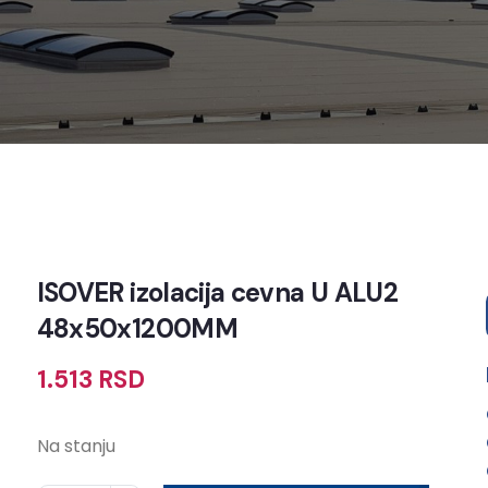
ISOVER izolacija cevna U ALU2
48x50x1200MM
1.513
RSD
Na stanju