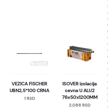
VEZICA FISCHER
ISOVER izolacija
UBN2,5*100 CRNA
cevna U ALU2
76x50x1200MM
1
RSD
2.088
RSD