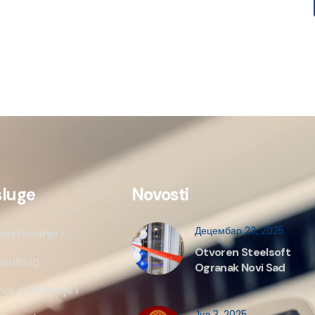
sluge
Novosti
Децембар 23, 2025
jektovanje i
Otvoren Steelsoft
salting
Ogranak Novi Sad
vis, izvodjenje i
Јул 3, 2025