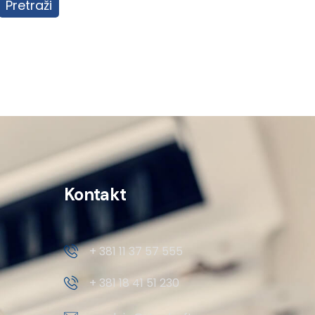
Pretraži
Kontakt
+ 381 11 37 57 555
+ 381 18 41 51 230