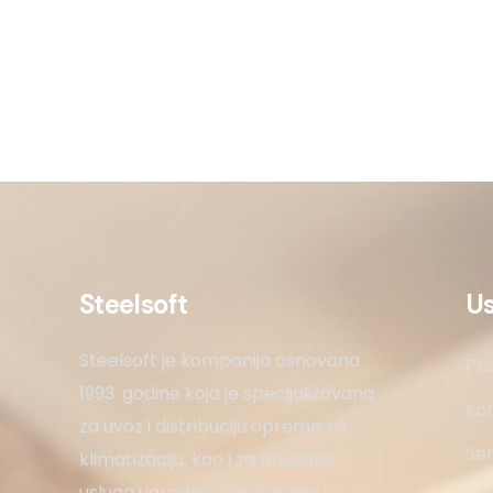
Steelsoft
U
Steelsoft je kompanija osnovana
Pro
1993. godine koja je specijalizovana
kon
za uvoz i distribuciju opreme za
Ser
klimatizaciju, kao i za pružanje
usluga ugradnje, servisiranja i