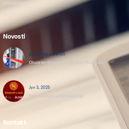
Inženjering
Shop
Novosti
Децембар 23, 2025
Otvoren Steelsoft Ogranak Novi Sad
Јул 3, 2025
Naši inženjeri u dalekoj Aziji
Kontakt