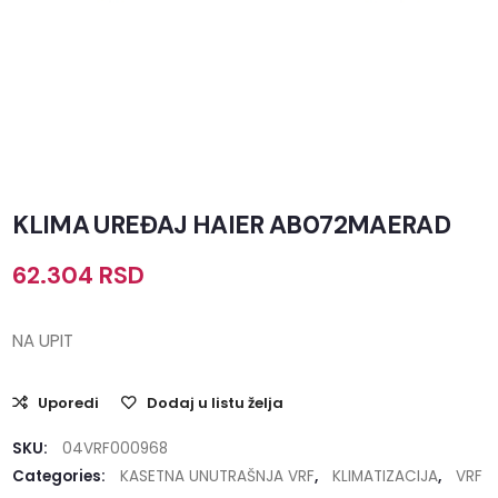
KLIMA UREĐAJ HAIER AB072MAERAD
62.304
RSD
NA UPIT
Uporedi
Dodaj u listu želja
SKU:
04VRF000968
Categories:
KASETNA UNUTRAŠNJA VRF
,
KLIMATIZACIJA
,
VRF