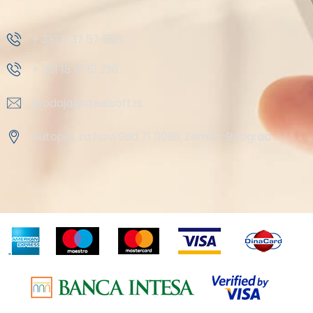
+ 381 11 37 57 555
+ 381 18 41 51 230
prodaja@steelsoft.rs
Autoput za Novi Sad 71 11080, Zemun-Beograd