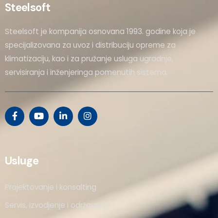
Steelsoft
Steelsoft je kompanija osnovana 1993. godine koja je
specijalizovana za uvoz i distribuciju opreme za
klimatizaciju, kao i za pružanje usluga ugradnje,
servisiranja i inženjeringa pomenutih sistema.
Usluge
Projektovanje i konsalting
Servis, izvodjenje i održavanje