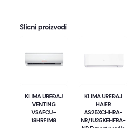
Slicni proizvodi
KLIMA UREĐAJ
KLIMA UREĐAJ
VENTING
HAIER
VSAFCU-
AS25XCHHRA-
18HRF1M8
NR/1U25KEHFRA-