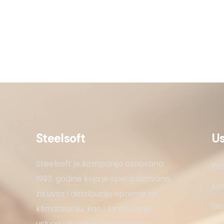
Steelsoft
U
Steelsoft je kompanija osnovana
Pro
1993. godine koja je specijalizovana
kon
za uvoz i distribuciju opreme za
Ser
klimatizaciju, kao i za pružanje
usluga ugradnje, servisiranja i