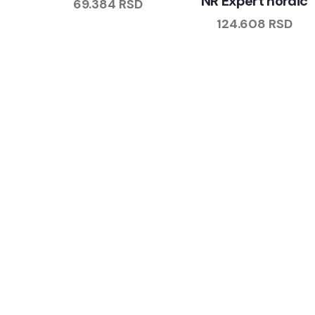
NR Expert nordic
69.384
RSD
124.608
RSD