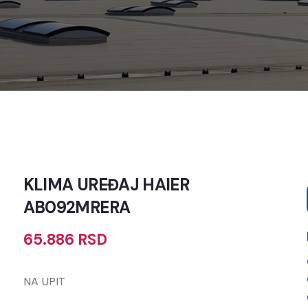
KLIMA UREĐAJ HAIER
AB092MRERA
65.886
RSD
NA UPIT