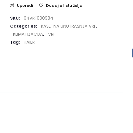
Uporedi
Dodaj u listu želja
SKU:
04VRF000984
Categories:
KASETNA UNUTRAŠNJA VRF
,
KLIMATIZACIJA
,
VRF
Tag:
HAIER