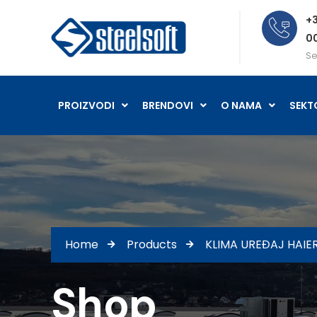
+3
0
Se
PROIZVODI
BRENDOVI
O NAMA
SEKT
Home
Products
KLIMA UREĐAJ HAIE
Shop