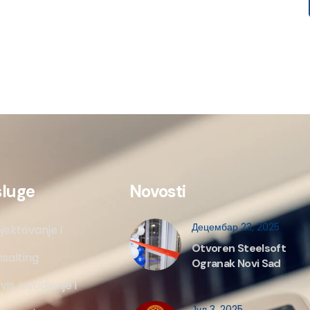
sluge
Novosti
Децембар 23, 2025
jektovanje i
Otvoren Steelsoft
salting
Ogranak Novi Sad
vis, izvodjenje i
Јул 3, 2025