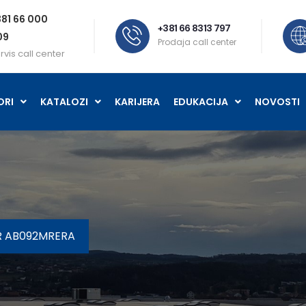
81 66 000
+381 66 8313 797
09
Prodaja call center
rvis call center
ORI
KATALOZI
KARIJERA
EDUKACIJA
NOVOSTI
R AB092MRERA