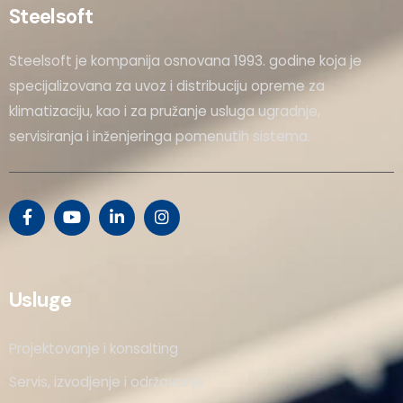
Steelsoft
Steelsoft je kompanija osnovana 1993. godine koja je
specijalizovana za uvoz i distribuciju opreme za
klimatizaciju, kao i za pružanje usluga ugradnje,
servisiranja i inženjeringa pomenutih sistema.
Usluge
Projektovanje i konsalting
Servis, izvodjenje i održavanje