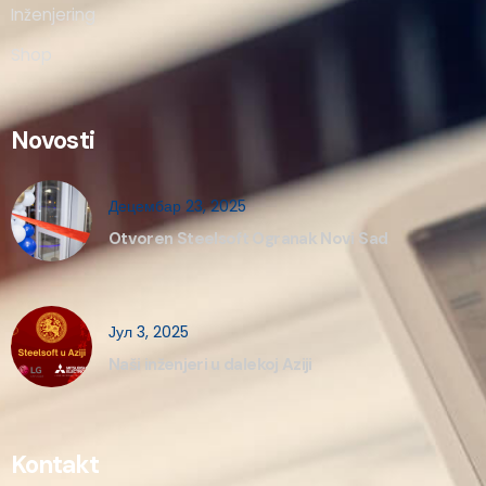
Inženjering
Shop
Novosti
Децембар 23, 2025
Otvoren Steelsoft Ogranak Novi Sad
Јул 3, 2025
Naši inženjeri u dalekoj Aziji
Kontakt