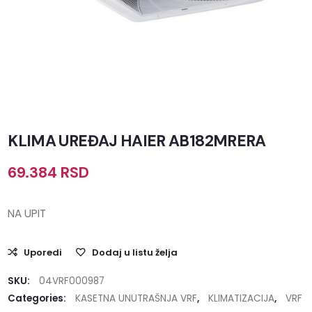
KLIMA UREĐAJ HAIER AB182MRERA
69.384
RSD
NA UPIT
Uporedi
Dodaj u listu želja
SKU:
04VRF000987
Categories:
KASETNA UNUTRAŠNJA VRF
,
KLIMATIZACIJA
,
VRF