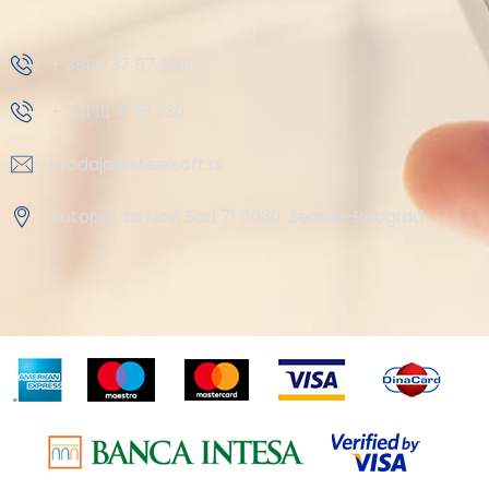
+ 381 11 37 57 555
+ 381 18 41 51 230
prodaja@steelsoft.rs
Autoput za Novi Sad 71 11080, Zemun-Beograd