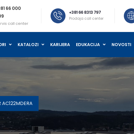
81 66 000
+381 66 8313 797
09
Prodaja call center
rvis call center
ORI
KATALOZI
KARIJERA
EDUKACIJA
NOVOSTI
R AC122MDERA