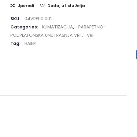
Uporedi
Dodaj u listu želja
SKU:
04VRF001002
Categories:
KLIMATIZACIJA
,
PARAPETNO-
PODPLAFONSKA UNUTRAŠNJA VRF
,
VRF
Tag:
HAIER