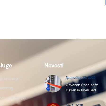
sluge
Novosti
Децембар 23, 2025
jektovanje i
Otvoren Steelsoft
salting
Ogranak Novi Sad
vis, izvodjenje i
Јул 3, 2025