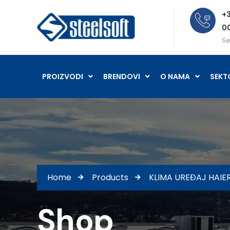
+3
0
Se
PROIZVODI
BRENDOVI
O NAMA
SEKT
Home
Products
KLIMA UREĐAJ HAIE
Shop