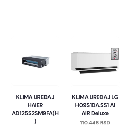
KLIMA UREĐAJ
KLIMA UREĐAJ LG
HAIER
H09S1DA.SS1 AI
AD125S2SM9FA(H
AIR Deluxe
)
110.448
RSD