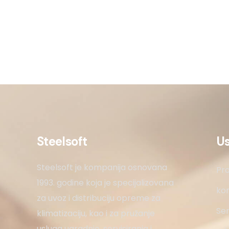
Steelsoft
U
Steelsoft je kompanija osnovana
Pro
1993. godine koja je specijalizovana
kon
za uvoz i distribuciju opreme za
Ser
klimatizaciju, kao i za pružanje
usluga ugradnje, servisiranja i