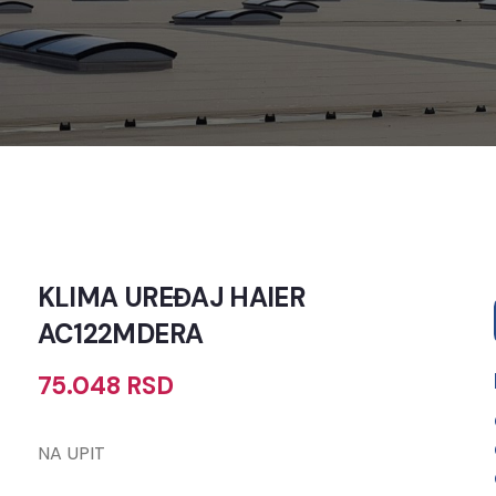
KLIMA UREĐAJ HAIER
AC122MDERA
75.048
RSD
NA UPIT