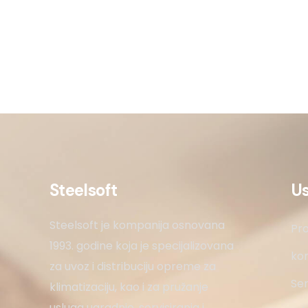
Steelsoft
U
Steelsoft je kompanija osnovana
Pro
1993. godine koja je specijalizovana
kon
za uvoz i distribuciju opreme za
Ser
klimatizaciju, kao i za pružanje
usluga ugradnje, servisiranja i