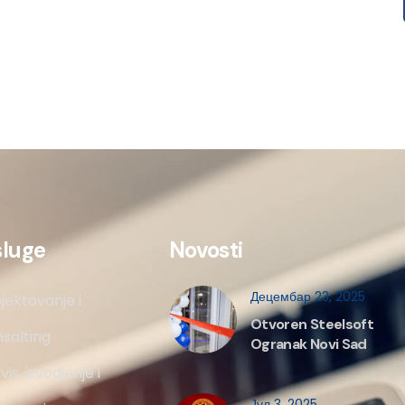
sluge
Novosti
Децембар 23, 2025
jektovanje i
Otvoren Steelsoft
salting
Ogranak Novi Sad
vis, izvodjenje i
Јул 3, 2025