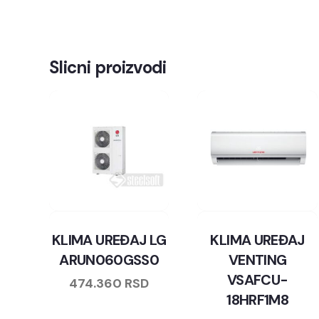
Slicni proizvodi
KLIMA UREĐAJ LG
KLIMA UREĐAJ
ARUN060GSS0
VENTING
VSAFCU-
474.360
RSD
18HRF1M8