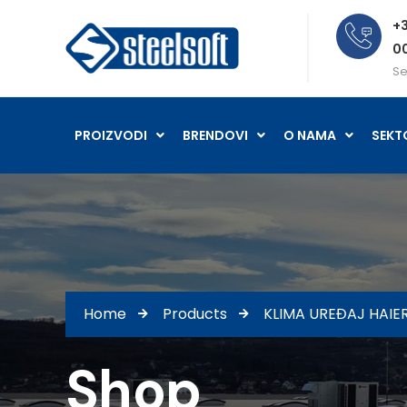
+3
0
Se
PROIZVODI
BRENDOVI
O NAMA
SEKT
Home
Products
KLIMA UREĐAJ HAIE
Shop