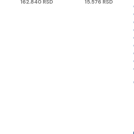
162.840
RSD
15.576
RSD