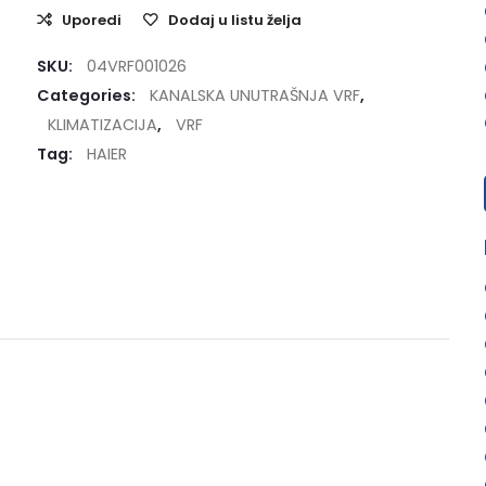
Uporedi
Dodaj u listu želja
SKU:
04VRF001026
Categories:
KANALSKA UNUTRAŠNJA VRF
,
KLIMATIZACIJA
,
VRF
Tag:
HAIER