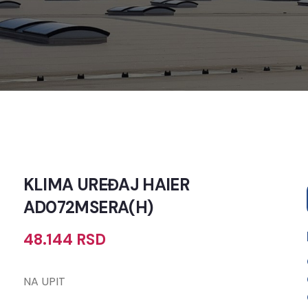
KLIMA UREĐAJ HAIER
AD072MSERA(H)
48.144
RSD
NA UPIT