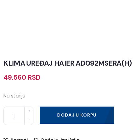
KLIMA UREĐAJ HAIER AD092MSERA(H)
49.560
RSD
Na stanju
DODAJ U KORPU
Uporedi
Dodaj u listu želja