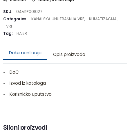
SKU:
04VRF001027
Categories:
KANALSKA UNUTRAŠNJA VRF
,
KLIMATIZACIJA
,
VRF
Tag:
HAIER
Dokumentacija
Opis proizvoda
DoC
Izvod iz kataloga
Korisničko uputstvo
Slicni proizvodi