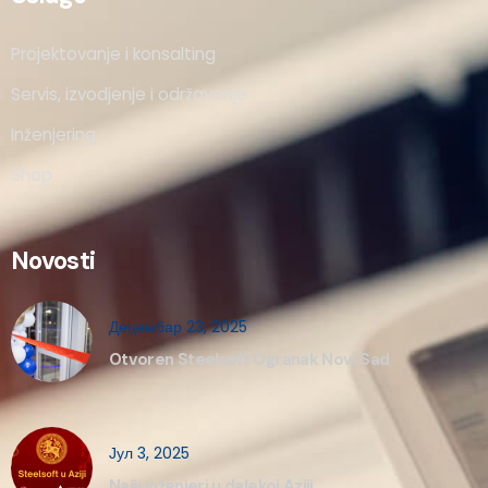
Projektovanje i konsalting
Servis, izvodjenje i održavanje
Inženjering
Shop
Novosti
Децембар 23, 2025
Otvoren Steelsoft Ogranak Novi Sad
Јул 3, 2025
Naši inženjeri u dalekoj Aziji