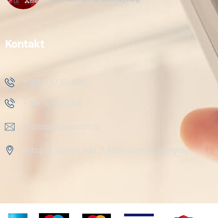
Kontakt
+ 381 11 37 57 555
+ 381 18 41 51 230
prodaja@steelsoft.rs
Autoput za Novi Sad 71 11080, Zemun-Beograd