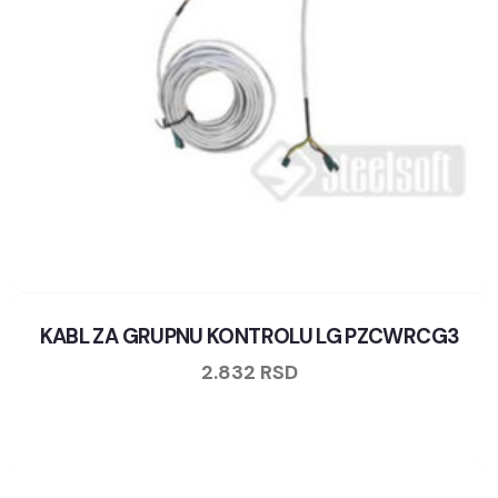
KABL ZA GRUPNU KONTROLU LG PZCWRCG3
2.832
RSD