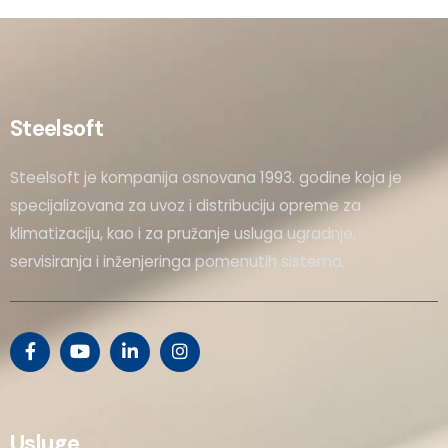
Steelsoft
Steelsoft je kompanija osnovana 1993. godine koja je
specijalizovana za uvoz i distribuciju opreme za
klimatizaciju, kao i za pružanje usluga ugradnje,
servisiranja i inženjeringa pomenutih sistema.
Usluge