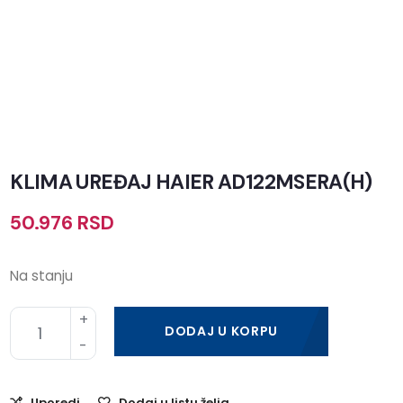
KLIMA UREĐAJ HAIER AD122MSERA(H)
50.976
RSD
Na stanju
DODAJ U KORPU
Uporedi
Dodaj u listu želja