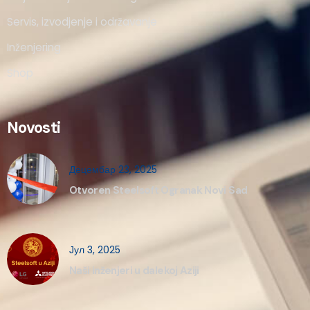
Servis, izvodjenje i održavanje
Inženjering
Shop
Novosti
Децембар 23, 2025
Otvoren Steelsoft Ogranak Novi Sad
Јул 3, 2025
Naši inženjeri u dalekoj Aziji