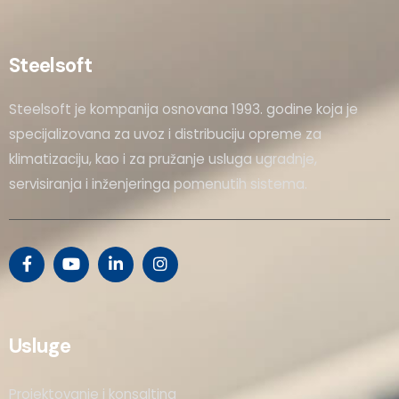
Steelsoft
Steelsoft je kompanija osnovana 1993. godine koja je
specijalizovana za uvoz i distribuciju opreme za
klimatizaciju, kao i za pružanje usluga ugradnje,
servisiranja i inženjeringa pomenutih sistema.
Usluge
Projektovanje i konsalting