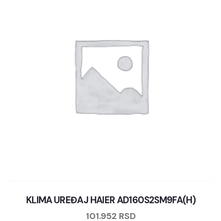
KLIMA UREĐAJ HAIER AD160S2SM9FA(H)
101.952
RSD