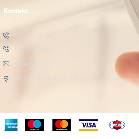
Kontakt
+ 381 11 37 57 555
+ 381 18 41 51 230
prodaja@steelsoft.rs
Autoput za Novi Sad 71 11080, Zemun-Beograd