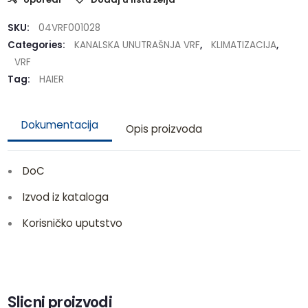
SKU:
04VRF001028
Categories:
KANALSKA UNUTRAŠNJA VRF
,
KLIMATIZACIJA
,
VRF
Tag:
HAIER
Dokumentacija
Opis proizvoda
DoC
Izvod iz kataloga
Korisničko uputstvo
Slicni proizvodi