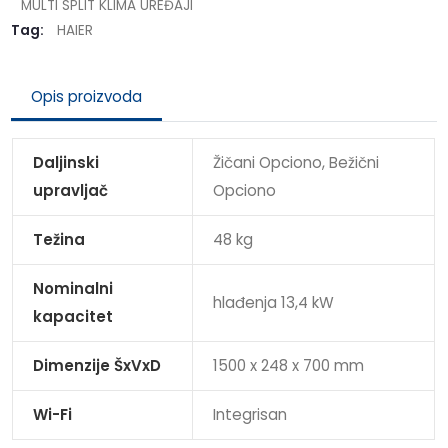
MULTI SPLIT KLIMA UREĐAJI
Tag:
HAIER
Opis proizvoda
Daljinski
Žičani Opciono, Bežični
upravljač
Opciono
Težina
48 kg
Nominalni
hlađenja 13,4 kW
kapacitet
Dimenzije ŠxVxD
1500 x 248 x 700 mm
Wi-Fi
Integrisan