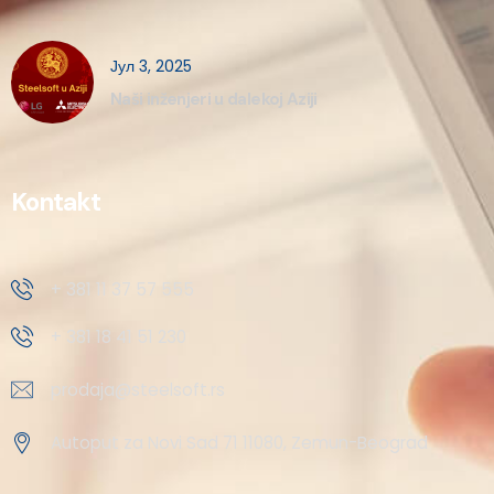
Јул 3, 2025
Naši inženjeri u dalekoj Aziji
Kontakt
+ 381 11 37 57 555
+ 381 18 41 51 230
prodaja@steelsoft.rs
Autoput za Novi Sad 71 11080, Zemun-Beograd