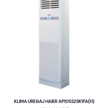
KLIMA UREĐAJ HAIER AP105S2SK1FA(H)