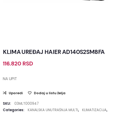
KLIMA UREĐAJ HAIER AD140S2SM8FA
116.820
RSD
NA UPIT
Uporedi
Dodaj u listu želja
SKU:
03MLT000947
Categories:
KANALSKA UNUTRAŠNJA MULTI
,
KLIMATIZACIJA
,