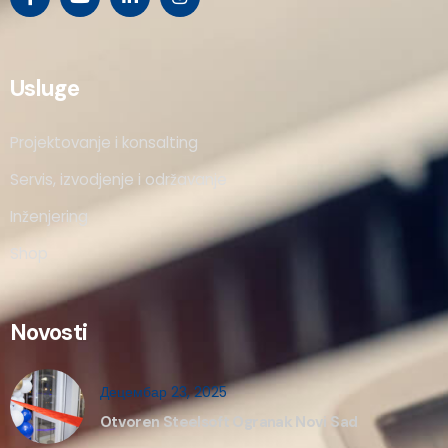
Usluge
Projektovanje i konsalting
Servis, izvodjenje i održavanje
Inženjering
Shop
Novosti
Децембар 23, 2025
Otvoren Steelsoft Ogranak Novi Sad