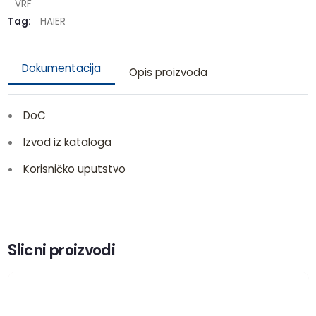
VRF
Tag:
HAIER
Dokumentacija
Opis proizvoda
DoC
Izvod iz kataloga
Korisničko uputstvo
Slicni proizvodi