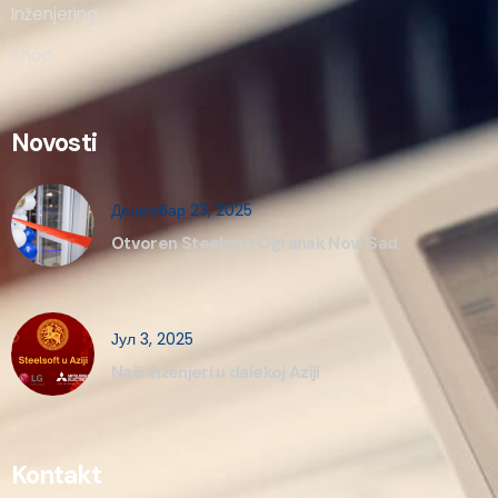
Inženjering
Shop
Novosti
Децембар 23, 2025
Otvoren Steelsoft Ogranak Novi Sad
Јул 3, 2025
Naši inženjeri u dalekoj Aziji
Kontakt