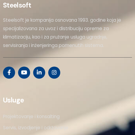
Steelsoft
Steelsoft je kompanija osnovana 1993. godine koja je
specijalizovana za uvoz i distribuciju opreme za
klimatizaciju, kao i za pružanje usluga ugradnje,
servisiranja i inženjeringa pomenutih sistema.
Usluge
Projektovanje i konsalting
Servis, izvodjenje i održavanje