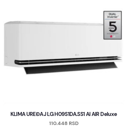
KLIMA UREĐAJ LG H09S1DA.SS1 AI AIR Deluxe
110.448
RSD