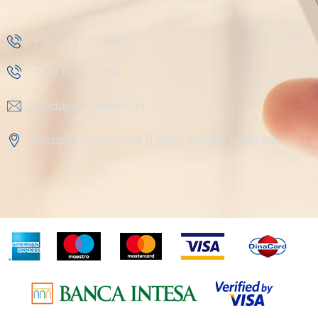
+ 381 11 37 57 555
+ 381 18 41 51 230
prodaja@steelsoft.rs
Autoput za Novi Sad 71 11080, Zemun-Beograd