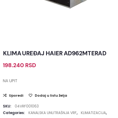
KLIMA UREĐAJ HAIER AD962MTERAD
198.240
RSD
NA UPIT
Uporedi
Dodaj u listu želja
SKU:
04VRF001063
Categories:
KANALSKA UNUTRAŠNJA VRF
,
KLIMATIZACIJA
,